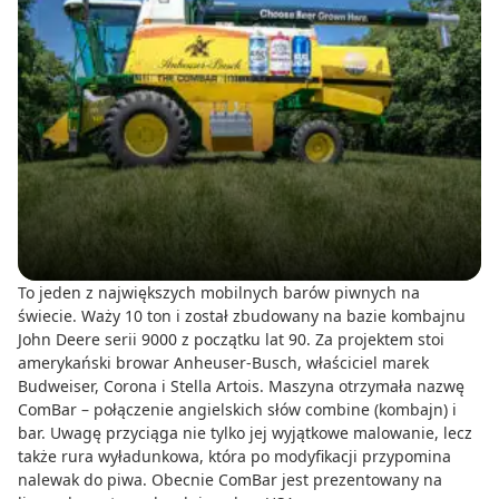
To jeden z największych mobilnych barów piwnych na
świecie. Waży 10 ton i został zbudowany na bazie kombajnu
John Deere serii 9000 z początku lat 90. Za projektem stoi
amerykański browar Anheuser-Busch, właściciel marek
Budweiser, Corona i Stella Artois. Maszyna otrzymała nazwę
ComBar – połączenie angielskich słów combine (kombajn) i
bar. Uwagę przyciąga nie tylko jej wyjątkowe malowanie, lecz
także rura wyładunkowa, która po modyfikacji przypomina
nalewak do piwa. Obecnie ComBar jest prezentowany na