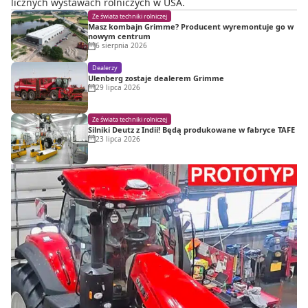
licznych wystawach rolniczych w USA.
Ze świata techniki rolniczej
Masz kombajn Grimme? Producent wyremontuje go w
nowym centrum
6 sierpnia 2026
Dealerzy
Ulenberg zostaje dealerem Grimme
29 lipca 2026
Ze świata techniki rolniczej
Silniki Deutz z Indii! Będą produkowane w fabryce TAFE
23 lipca 2026