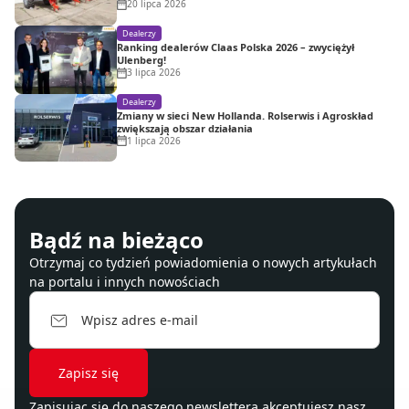
20 lipca 2026
Dealerzy
Ranking dealerów Claas Polska 2026 – zwyciężył
Ulenberg!
3 lipca 2026
Dealerzy
Zmiany w sieci New Hollanda. Rolserwis i Agroskład
zwiększają obszar działania
1 lipca 2026
Bądź na bieżąco
Otrzymaj co tydzień powiadomienia o nowych artykułach
na portalu i innych nowościach
Zapisując się do naszego newslettera akceptujesz nasz