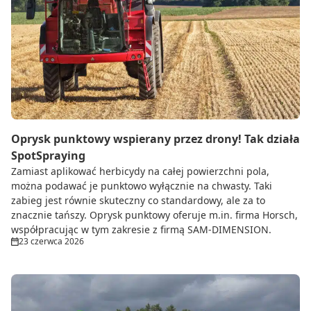
Do zbioru
Rolnictwo precyzyjne
Dealerzy
Ze świata techniki rolniczej
Oprysk punktowy wspierany przez drony! Tak działa
SpotSpraying
Zamiast aplikować herbicydy na całej powierzchni pola,
można podawać je punktowo wyłącznie na chwasty. Taki
zabieg jest równie skuteczny co standardowy, ale za to
znacznie tańszy. Oprysk punktowy oferuje m.in. firma Horsch,
współpracując w tym zakresie z firmą SAM-DIMENSION.
23 czerwca 2026