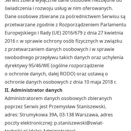
Serwis zbiera wyłącznie dane osobowe niezbędne do
Do zbioru
świadczenia i rozwoju usług w nim oferowanych.
Rolnictwo precyzyjne
Dane osobowe zbierane za pośrednictwem Serwisu są
Dealerzy
przetwarzane zgodnie z Rozporządzeniem Parlamentu
Ze świata techniki rolniczej
Europejskiego i Rady (UE) 2016/679 z dnia 27 kwietnia
2016 r. w sprawie ochrony osób fizycznych w związku
z przetwarzaniem danych osobowych i w sprawie
swobodnego przepływu takich danych oraz uchylenia
dyrektywy 95/46/WE (ogólne rozporządzenie
o ochronie danych, dalej RODO) oraz ustawą o
ochronie danych osobowych z dnia 10 maja 2018 r.
II. Administrator danych
Administratorem danych osobowych zbieranych
poprzez Serwis jest Przemysław Staniszewski,
adres: Strumykowa 39A, 03-138 Warszawa, adres
poczty elektronicznej: p.staniszewski@swiat-