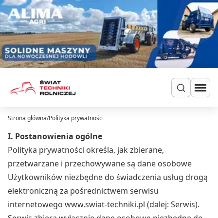
Przejdź do treści
Strona główna
/
Polityka prywatności
Szukaj
Ciągniki
Ładowarki
I. Postanowienia ogólne
Do zielonki
Polityka prywatności określa, jak zbierane,
Dla hodowców
przetwarzane i przechowywane są dane osobowe
Uprawa
Użytkowników niezbędne do świadczenia usług drogą
Siew i nawożenie
elektroniczną za pośrednictwem serwisu
Ochrona i nawadnianie
internetowego www.swiat-techniki.pl (dalej: Serwis).
Transport i przechowywanie