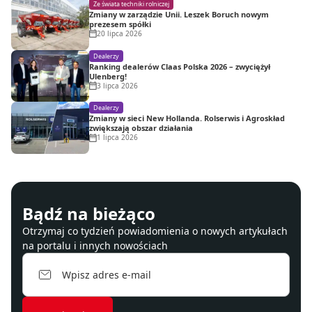
Ze świata techniki rolniczej
Zmiany w zarządzie Unii. Leszek Boruch nowym
prezesem spółki
20 lipca 2026
Dealerzy
Ranking dealerów Claas Polska 2026 – zwyciężył
Ulenberg!
3 lipca 2026
Dealerzy
Zmiany w sieci New Hollanda. Rolserwis i Agroskład
zwiększają obszar działania
1 lipca 2026
Bądź na bieżąco
Otrzymaj co tydzień powiadomienia o nowych artykułach
na portalu i innych nowościach