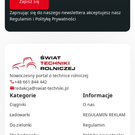
Zapisując się do naszego newslettera akceptujesz nasz
Regulamin
i
Politykę Prywatności
Nowoczesny portal o technice rolniczej
+48 661 844 442
redakcja@swiat-techniki.pl
Kategorie
Informacje
Ciągniki
O nas
Ładowarki
REGULAMIN REKLAM
Do zielonki
Regulamin