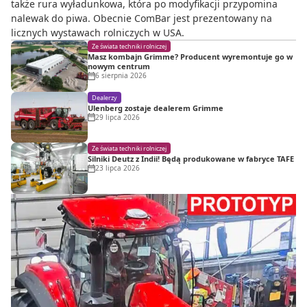
także rura wyładunkowa, która po modyfikacji przypomina
nalewak do piwa. Obecnie ComBar jest prezentowany na
licznych wystawach rolniczych w USA.
Ze świata techniki rolniczej
Masz kombajn Grimme? Producent wyremontuje go w
nowym centrum
6 sierpnia 2026
Dealerzy
Ulenberg zostaje dealerem Grimme
29 lipca 2026
Ze świata techniki rolniczej
Silniki Deutz z Indii! Będą produkowane w fabryce TAFE
23 lipca 2026