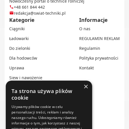
Nowoczesny portal o technice rolniczej
+48 661 844 442
redakcja@swiat-techniki.pl
Kategorie
Informacje
Ciągniki
O nas
Ładowarki
REGULAMIN REKLAM
Do zielonki
Regulamin
Dla hodowców
Polityka prywatności
Uprawa
Kontakt
Siew i nawożenie
×
Ochrona i nawadnianie
Ta strona używa plików
cookie
Transport i przechowywanie
Do zbioru
Używamy plików cookie w celu
personalizacji treści, reklam i analizy
Rolnictwo precyzyjne
naszego ruchu. Udostępniamy również
informacje o tym, jak korzystasz z naszej
Dealerzy
witryny, naszym partnerom reklamowym i