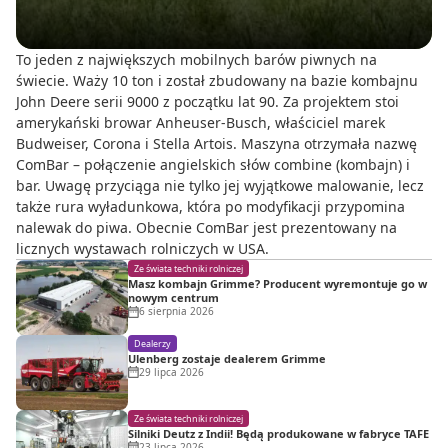
To jeden z największych mobilnych barów piwnych na
świecie. Waży 10 ton i został zbudowany na bazie kombajnu
John Deere serii 9000 z początku lat 90. Za projektem stoi
amerykański browar Anheuser-Busch, właściciel marek
Budweiser, Corona i Stella Artois. Maszyna otrzymała nazwę
ComBar – połączenie angielskich słów combine (kombajn) i
bar. Uwagę przyciąga nie tylko jej wyjątkowe malowanie, lecz
także rura wyładunkowa, która po modyfikacji przypomina
nalewak do piwa. Obecnie ComBar jest prezentowany na
licznych wystawach rolniczych w USA.
Ze świata techniki rolniczej
Masz kombajn Grimme? Producent wyremontuje go w
nowym centrum
6 sierpnia 2026
Dealerzy
Ulenberg zostaje dealerem Grimme
29 lipca 2026
Ze świata techniki rolniczej
Silniki Deutz z Indii! Będą produkowane w fabryce TAFE
23 lipca 2026