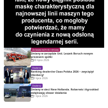
Ze świata techniki rolniczej
Zmiany w zarządzie Unii. Leszek Boruch nowym
prezesem spółki
20 lipca 2026
Dealerzy
Ranking dealerów Claas Polska 2026 – zwyciężył
Ulenberg!
3 lipca 2026
Dealerzy
Zmiany w sieci New Hollanda. Rolserwis i Agroskład
zwiększają obszar działania
1 lipca 2026