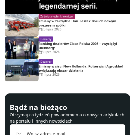
Ze świata techniki rolniczej
Zmiany w zarządzie Unii. Leszek Boruch nowym
prezesem spółki
20 lipca 2026
Dealerzy
Ranking dealerów Claas Polska 2026 – zwyciężył
Ulenberg!
3 lipca 2026
Dealerzy
Zmiany w sieci New Hollanda. Rolserwis i Agroskład
zwiększają obszar działania
1 lipca 2026
Bądź na bieżąco
Otrzymaj co tydzień powiadomienia o nowych artykułach
na portalu i innych nowościach