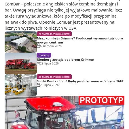
ComBar – połączenie angielskich słów combine (kombajn) i
bar. Uwagę przyciąga nie tylko jej wyjątkowe malowanie, lecz
także rura wyładunkowa, która po modyfikacji przypomina
nalewak do piwa. Obecnie ComBar jest prezentowany na
licznych wystawach rolniczych w USA.
Ze świata techniki rolniczej
Masz kombajn Grimme? Producent wyremontuje go w
nowym centrum
6 sierpnia 2026
Dealerzy
Ulenberg zostaje dealerem Grimme
29 lipca 2026
Ze świata techniki rolniczej
Silniki Deutz z Indii! Będą produkowane w fabryce TAFE
23 lipca 2026