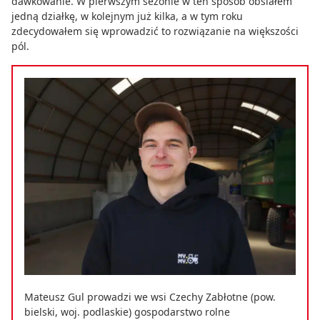
dawkowanie. W pierwszym sezonie w ten sposób obsiałem
jedną działkę, w kolejnym już kilka, a w tym roku
zdecydowałem się wprowadzić to rozwiązanie na większości
pól.
Mateusz Gul prowadzi we wsi Czechy Zabłotne (pow.
bielski, woj. podlaskie) gospodarstwo rolne