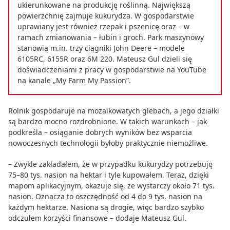
ukierunkowane na produkcję roślinną. Największą
powierzchnię zajmuje kukurydza. W gospodarstwie
uprawiany jest również rzepak i pszenicę oraz – w
ramach zmianowania – łubin i groch. Park maszynowy
stanowią m.in. trzy ciągniki John Deere – modele
6105RC, 6155R oraz 6M 220. Mateusz Gul dzieli się
doświadczeniami z pracy w gospodarstwie na YouTube
na kanale „My Farm My Passion”.
Rolnik gospodaruje na mozaikowatych glebach, a jego działki
są bardzo mocno rozdrobnione. W takich warunkach – jak
podkreśla – osiąganie dobrych wyników bez wsparcia
nowoczesnych technologii byłoby praktycznie niemożliwe.
– Zwykle zakładałem, że w przypadku kukurydzy potrzebuję
75–80 tys. nasion na hektar i tyle kupowałem. Teraz, dzięki
mapom aplikacyjnym, okazuje się, że wystarczy około 71 tys.
nasion. Oznacza to oszczędność od 4 do 9 tys. nasion na
każdym hektarze. Nasiona są drogie, więc bardzo szybko
odczułem korzyści finansowe – dodaje Mateusz Gul.