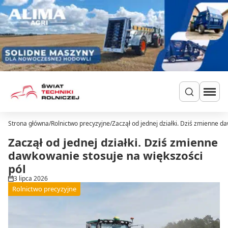
Przejdź do treści
Strona główna
/
Rolnictwo precyzyjne
/
Zaczął od jednej działki. Dziś zmienne d
Szukaj
Ciągniki
Zaczął od jednej działki. Dziś zmienne
Ładowarki
dawkowanie stosuje na większości
Do zielonki
pól
Dla hodowców
3 lipca 2026
Uprawa
Rolnictwo precyzyjne
Siew i nawożenie
Ochrona i nawadnianie
Transport i przechowywanie