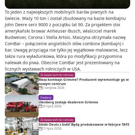
To jeden z największych mobilnych barów piwnych na
świecie. Waży 10 ton i został zbudowany na bazie kombajnu
John Deere serii 9000 z początku lat 90. Za projektem stoi
amerykański browar Anheuser-Busch, właściciel marek
Budweiser, Corona i Stella Artois. Maszyna otrzymała nazwę
ComBar – połączenie angielskich słów combine (kombajn) i
bar. Uwagę przyciąga nie tylko jej wyjątkowe malowanie, lecz
także rura wyładunkowa, która po modyfikacji przypomina
nalewak do piwa. Obecnie ComBar jest prezentowany na
licznych wystawach rolniczych w USA.
Ze świata techniki rolniczej
Masz kombajn Grimme? Producent wyremontuje go w
nowym centrum
6 sierpnia 2026
Dealerzy
Ulenberg zostaje dealerem Grimme
29 lipca 2026
Ze świata techniki rolniczej
Silniki Deutz z Indii! Będą produkowane w fabryce TAFE
23 lipca 2026