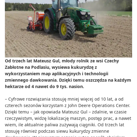
Do zbioru
Rolnictwo precyzyjne
Dealerzy
Ze świata techniki rolniczej
Od trzech lat Mateusz Gul, młody rolnik ze wsi Czechy
Zabłotne na Podlasiu, wysiewa kukurydzę z
wykorzystaniem map aplikacyjnych i technologii
zmiennego dawkowania. Dzięki temu oszczędza na każdym
hektarze od 4 nawet do 9 tys. nasion.
– Cyfrowe rozwiązania stosuję mniej więcej od 10 lat, a od
czterech sezonów korzystam z John Deere Operations Center.
Dzięki temu – jak opowiada Mateusz Gul – zdalnie, w czasie
rzeczywistym, widzę lokalizację maszyn, postęp prac, a nawet
wiem, ile aktualnie paliwa zużywają ciągniki. Od trzech lat
stosuję również podczas siewu kukurydzy zmienne