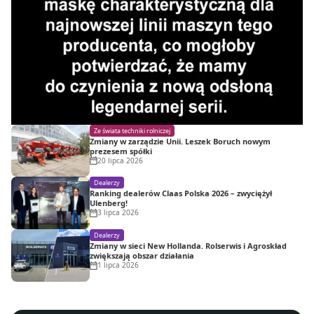
Ze świata techniki rolniczej
Zmiany w zarządzie Unii. Leszek Boruch nowym
prezesem spółki
20 lipca 2026
Dealerzy
Ranking dealerów Claas Polska 2026 – zwyciężył
Ulenberg!
3 lipca 2026
Dealerzy
Zmiany w sieci New Hollanda. Rolserwis i Agroskład
zwiększają obszar działania
1 lipca 2026