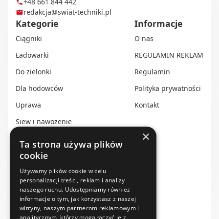
+48 661 844 442
redakcja@swiat-techniki.pl
Kategorie
Informacje
Ciągniki
O nas
Ładowarki
REGULAMIN REKLAM
Do zielonki
Regulamin
Dla hodowców
Polityka prywatności
Uprawa
Kontakt
Siew i nawożenie
×
Ochrona i nawadnianie
Ta strona używa plików
cookie
Transport i przechowywanie
Używamy plików cookie w celu
Do zbioru
personalizacji treści, reklam i analizy
Rolnictwo precyzyjne
naszego ruchu. Udostępniamy również
informacje o tym, jak korzystasz z naszej
Dealerzy
witryny, naszym partnerom reklamowym i
analitycznym, którzy mogą łączyć je z