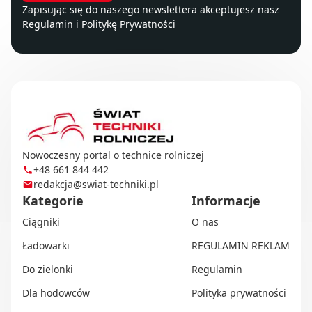
Zapisując się do naszego newslettera akceptujesz nasz
Regulamin
i
Politykę Prywatności
Nowoczesny portal o technice rolniczej
+48 661 844 442
redakcja@swiat-techniki.pl
Kategorie
Informacje
Ciągniki
O nas
Ładowarki
REGULAMIN REKLAM
Do zielonki
Regulamin
Dla hodowców
Polityka prywatności