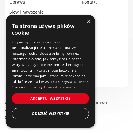
Uprawa
Kontakt
Siew i nawożenie
×
Ochrona i nawadnianie
Ta strona używa plików
cookie
Transport i przechowywanie
Używamy plików cookie w celu
Do zbioru
personalizacji treści, reklam i analizy
Rolnictwo precyzyjne
naszego ruchu. Udostępniamy również
informacje o tym, jak korzystasz z naszej
Dealerzy
witryny, naszym partnerom reklamowym i
analitycznym, którzy mogą łączyć je z
Ze świata techniki rolniczej
innymi informacjami, które im przekazałeś
lub które zebrali w wyniku korzystania przez
Ciebie z ich usług.
Dowiedz się więcej
AKCEPTUJ WSZYSTKIE
Copyright © 2025 swiat-techniki.pl. Wszelkie prawa
zastrzeżone.
ODRZUĆ WSZYSTKIE
Obserwuj nas na: