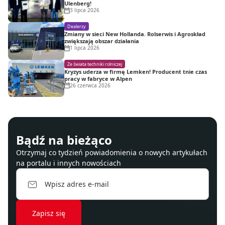
Ulenberg!
3 lipca 2026
Dealerzy
Zmiany w sieci New Hollanda. Rolserwis i Agroskład
zwiększają obszar działania
1 lipca 2026
Ze świata techniki rolniczej
Kryzys uderza w firmę Lemken! Producent tnie czas
pracy w fabryce w Alpen
26 czerwca 2026
Bądź na bieżąco
Otrzymaj co tydzień powiadomienia o nowych artykułach
na portalu i innych nowościach