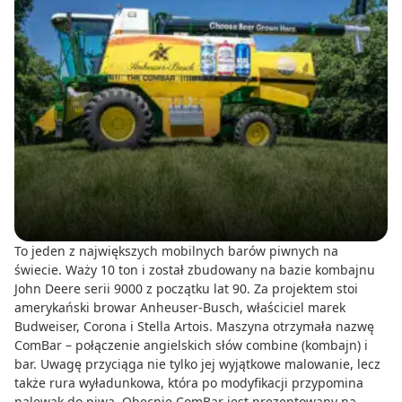
To jeden z największych mobilnych barów piwnych na
świecie. Waży 10 ton i został zbudowany na bazie kombajnu
John Deere serii 9000 z początku lat 90. Za projektem stoi
amerykański browar Anheuser-Busch, właściciel marek
Budweiser, Corona i Stella Artois. Maszyna otrzymała nazwę
ComBar – połączenie angielskich słów combine (kombajn) i
bar. Uwagę przyciąga nie tylko jej wyjątkowe malowanie, lecz
także rura wyładunkowa, która po modyfikacji przypomina
nalewak do piwa. Obecnie ComBar jest prezentowany na