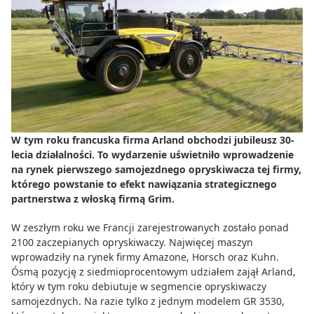
Do zbioru
Rolnictwo precyzyjne
Dealerzy
Ze świata techniki rolniczej
W tym roku francuska firma Arland obchodzi jubileusz 30-
lecia działalności. To wydarzenie uświetniło wprowadzenie
na rynek pierwszego samojezdnego opryskiwacza tej firmy,
którego powstanie to efekt nawiązania strategicznego
partnerstwa z włoską firmą Grim.
W zeszłym roku we Francji zarejestrowanych zostało ponad
2100 zaczepianych opryskiwaczy. Najwięcej maszyn
wprowadziły na rynek firmy Amazone, Horsch oraz Kuhn.
Ósmą pozycję z siedmioprocentowym udziałem zajął Arland,
który w tym roku debiutuje w segmencie opryskiwaczy
samojezdnych. Na razie tylko z jednym modelem GR 3530,