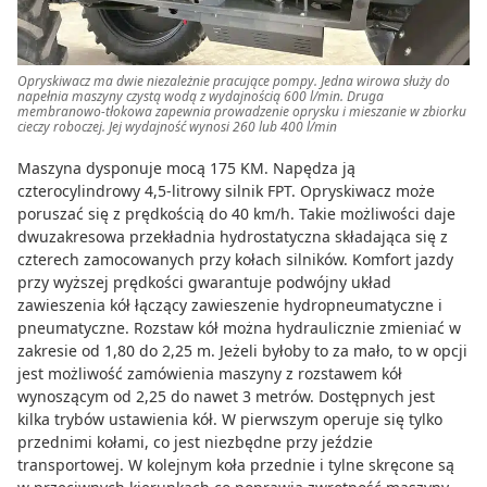
Opryskiwacz ma dwie niezależnie pracujące pompy. Jedna wirowa służy do
napełnia maszyny czystą wodą z wydajnością 600 l/min. Druga
membranowo-tłokowa zapewnia prowadzenie oprysku i mieszanie w zbiorku
cieczy roboczej. Jej wydajność wynosi 260 lub 400 l/min
Maszyna dysponuje mocą 175 KM. Napędza ją
czterocylindrowy 4,5-litrowy silnik FPT. Opryskiwacz może
poruszać się z prędkością do 40 km/h. Takie możliwości daje
dwuzakresowa przekładnia hydrostatyczna składająca się z
czterech zamocowanych przy kołach silników. Komfort jazdy
przy wyższej prędkości gwarantuje podwójny układ
zawieszenia kół łączący zawieszenie hydropneumatyczne i
pneumatyczne. Rozstaw kół można hydraulicznie zmieniać w
zakresie od 1,80 do 2,25 m. Jeżeli byłoby to za mało, to w opcji
jest możliwość zamówienia maszyny z rozstawem kół
wynoszącym od 2,25 do nawet 3 metrów. Dostępnych jest
kilka trybów ustawienia kół. W pierwszym operuje się tylko
przednimi kołami, co jest niezbędne przy jeździe
transportowej. W kolejnym koła przednie i tylne skręcone są