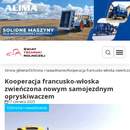
Przejdź do treści
Strona główna
/
Ochrona i nawadnianie
/
Kooperacja francusko-włoska zwieńc
Szukaj
Ciągniki
Kooperacja francusko-włoska
Ładowarki
zwieńczona nowym samojezdnym
Do zielonki
opryskiwaczem
Dla hodowców
17 czerwca 2025
Uprawa
Ochrona i nawadnianie
Siew i nawożenie
Ochrona i nawadnianie
Transport i przechowywanie