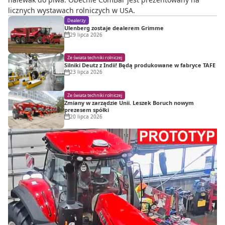
licznych wystawach rolniczych w USA.
Dealerzy
Ulenberg zostaje dealerem Grimme
29 lipca 2026
Ze świata techniki rolniczej
Silniki Deutz z Indii! Będą produkowane w fabryce TAFE
23 lipca 2026
Ze świata techniki rolniczej
Zmiany w zarządzie Unii. Leszek Boruch nowym
prezesem spółki
20 lipca 2026