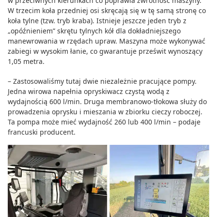
w przeciwnych kierunkach co poprawia zwrotność maszyny.
W trzecim koła przedniej osi skręcają się w tę samą stronę co
koła tylne (tzw. tryb kraba). Istnieje jeszcze jeden tryb z
„opóźnieniem” skrętu tylnych kół dla dokładniejszego
manewrowania w rzędach upraw. Maszyna może wykonywać
zabiegi w wysokim łanie, co gwarantuje prześwit wynoszący
1,05 metra.
– Zastosowaliśmy tutaj dwie niezależnie pracujące pompy.
Jedna wirowa napełnia opryskiwacz czystą wodą z
wydajnością 600 l/min. Druga membranowo-tłokowa służy do
prowadzenia oprysku i mieszania w zbiorku cieczy roboczej.
Ta pompa może mieć wydajność 260 lub 400 l/min – podaje
francuski producent.