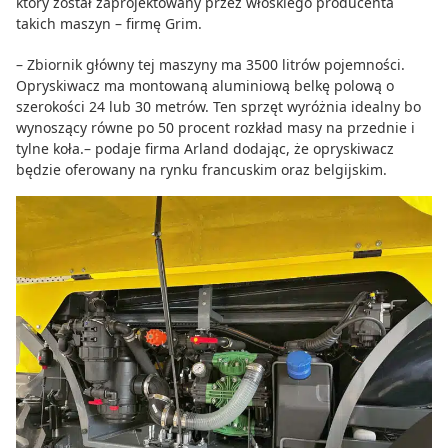
który został zaprojektowany przez włoskiego producenta
takich maszyn – firmę Grim.
– Zbiornik główny tej maszyny ma 3500 litrów pojemności.
Opryskiwacz ma montowaną aluminiową belkę polową o
szerokości 24 lub 30 metrów. Ten sprzęt wyróżnia idealny bo
wynoszący równe po 50 procent rozkład masy na przednie i
tylne koła.– podaje firma Arland dodając, że opryskiwacz
będzie oferowany na rynku francuskim oraz belgijskim.