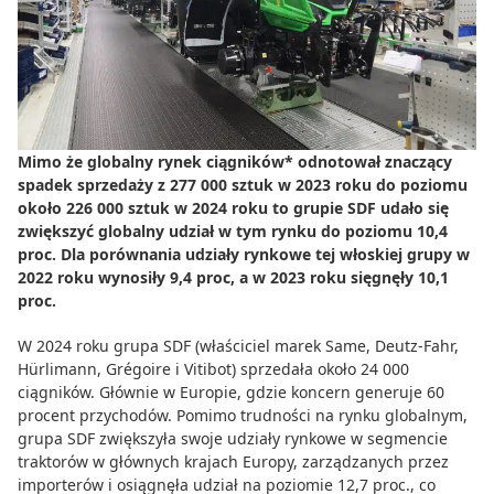
Do zbioru
Rolnictwo precyzyjne
Dealerzy
Ze świata techniki rolniczej
Mimo że globalny rynek ciągników* odnotował znaczący
spadek sprzedaży z 277 000 sztuk w 2023 roku do poziomu
około 226 000 sztuk w 2024 roku to grupie SDF udało się
zwiększyć globalny udział w tym rynku do poziomu 10,4
proc. Dla porównania udziały rynkowe tej włoskiej grupy w
2022 roku wynosiły 9,4 proc, a w 2023 roku sięgnęły 10,1
proc.
W 2024 roku grupa SDF (właściciel marek Same, Deutz-Fahr,
Hürlimann, Grégoire i Vitibot) sprzedała około 24 000
ciągników. Głównie w Europie, gdzie koncern generuje 60
procent przychodów. Pomimo trudności na rynku globalnym,
grupa SDF zwiększyła swoje udziały rynkowe w segmencie
traktorów w głównych krajach Europy, zarządzanych przez
importerów i osiągnęła udział na poziomie 12,7 proc., co