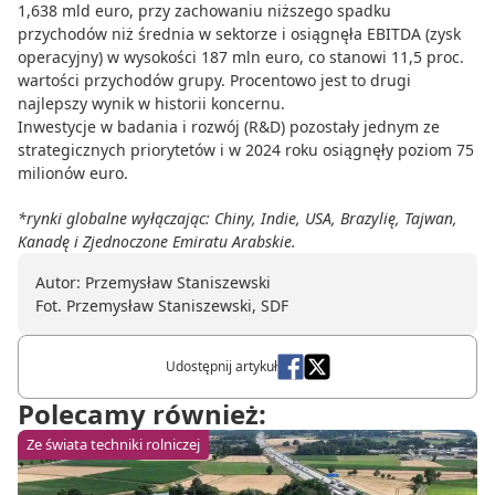
1,638 mld euro, przy zachowaniu niższego spadku
przychodów niż średnia w sektorze i osiągnęła EBITDA (zysk
operacyjny) w wysokości 187 mln euro, co stanowi 11,5 proc.
wartości przychodów grupy. Procentowo jest to drugi
najlepszy wynik w historii koncernu.
Inwestycje w badania i rozwój (R&D) pozostały jednym ze
strategicznych priorytetów i w 2024 roku osiągnęły poziom 75
milionów euro.
*rynki globalne wyłączając: Chiny, Indie, USA, Brazylię, Tajwan,
Kanadę i Zjednoczone Emiratu Arabskie.
Autor: Przemysław Staniszewski
Fot. Przemysław Staniszewski, SDF
Udostępnij artykuł
Polecamy również:
Ze świata techniki rolniczej