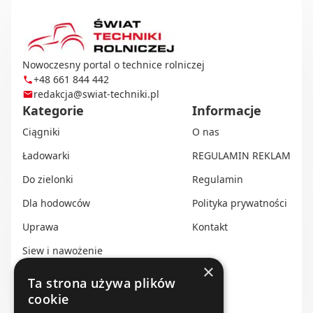
Nowoczesny portal o technice rolniczej
+48 661 844 442
redakcja@swiat-techniki.pl
Kategorie
Informacje
Ciągniki
O nas
Ładowarki
REGULAMIN REKLAM
Do zielonki
Regulamin
Dla hodowców
Polityka prywatności
Uprawa
Kontakt
Siew i nawożenie
×
Ochrona i nawadnianie
Ta strona używa plików
cookie
Transport i przechowywanie