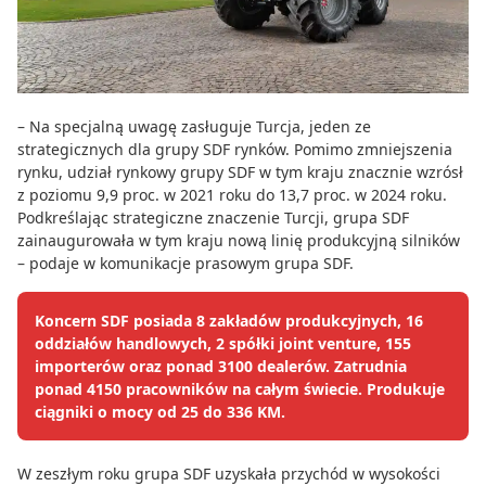
– Na specjalną uwagę zasługuje Turcja, jeden ze
strategicznych dla grupy SDF rynków. Pomimo zmniejszenia
rynku, udział rynkowy grupy SDF w tym kraju znacznie wzrósł
z poziomu 9,9 proc. w 2021 roku do 13,7 proc. w 2024 roku.
Podkreślając strategiczne znaczenie Turcji, grupa SDF
zainaugurowała w tym kraju nową linię produkcyjną silników
– podaje w komunikacje prasowym grupa SDF.
Koncern SDF posiada 8 zakładów produkcyjnych, 16
oddziałów handlowych, 2 spółki joint venture, 155
importerów oraz ponad 3100 dealerów. Zatrudnia
ponad 4150 pracowników na całym świecie. Produkuje
ciągniki o mocy od 25 do 336 KM.
W zeszłym roku grupa SDF uzyskała przychód w wysokości