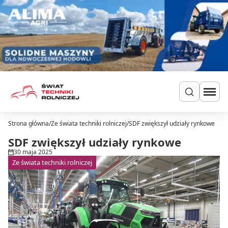
Przejdź do treści
Strona główna
/
Ze świata techniki rolniczej
/
SDF zwiększył udziały rynkowe
Szukaj
Ciągniki
SDF zwiększył udziały rynkowe
Ładowarki
30 maja 2025
Do zielonki
Ze świata techniki rolniczej
Dla hodowców
Uprawa
Siew i nawożenie
Ochrona i nawadnianie
Transport i przechowywanie