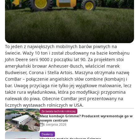
To jeden z największych mobilnych barów piwnych na
świecie. Waży 10 ton i został zbudowany na bazie kombajnu
John Deere serii 9000 z początku lat 90. Za projektem stoi
amerykański browar Anheuser-Busch, właściciel marek
Budweiser, Corona i Stella Artois. Maszyna otrzymała nazwę
ComBar – połączenie angielskich słów combine (kombajn) i
bar. Uwagę przyciąga nie tylko jej wyjątkowe malowanie, lecz
także rura wyładunkowa, która po modyfikacji przypomina
nalewak do piwa. Obecnie ComBar jest prezentowany na
licznych wystawach rolniczych w USA.
Ze świata techniki rolniczej
Masz kombajn Grimme? Producent wyremontuje go w
nowym centrum
6 sierpnia 2026
Dealerzy
Ulenberg zostaje dealerem Grimme