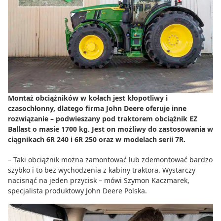
Do zbioru
Rolnictwo precyzyjne
Dealerzy
Ze świata techniki rolniczej
Montaż obciążników w kołach jest kłopotliwy i
czasochłonny, dlatego firma John Deere oferuje inne
rozwiązanie – podwieszany pod traktorem obciążnik EZ
Ballast o masie 1700 kg. Jest on możliwy do zastosowania w
ciągnikach 6R 240 i 6R 250 oraz w modelach serii 7R.
– Taki obciążnik można zamontować lub zdemontować bardzo
szybko i to bez wychodzenia z kabiny traktora. Wystarczy
nacisnąć na jeden przycisk – mówi Szymon Kaczmarek,
specjalista produktowy John Deere Polska.