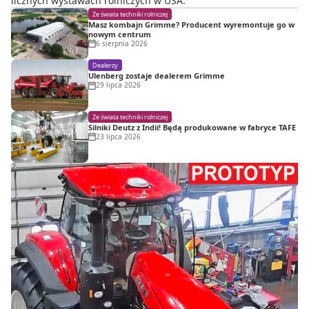
licznych wystawach rolniczych w USA.
Ze świata techniki rolniczej
Masz kombajn Grimme? Producent wyremontuje go w
nowym centrum
6 sierpnia 2026
Dealerzy
Ulenberg zostaje dealerem Grimme
29 lipca 2026
Ze świata techniki rolniczej
Silniki Deutz z Indii! Będą produkowane w fabryce TAFE
23 lipca 2026