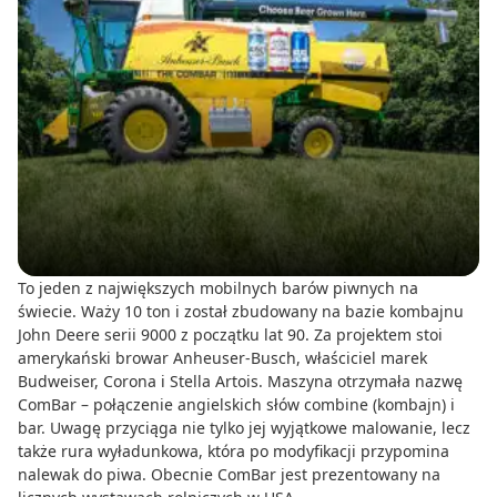
To jeden z największych mobilnych barów piwnych na
świecie. Waży 10 ton i został zbudowany na bazie kombajnu
John Deere serii 9000 z początku lat 90. Za projektem stoi
amerykański browar Anheuser-Busch, właściciel marek
Budweiser, Corona i Stella Artois. Maszyna otrzymała nazwę
ComBar – połączenie angielskich słów combine (kombajn) i
bar. Uwagę przyciąga nie tylko jej wyjątkowe malowanie, lecz
także rura wyładunkowa, która po modyfikacji przypomina
nalewak do piwa. Obecnie ComBar jest prezentowany na