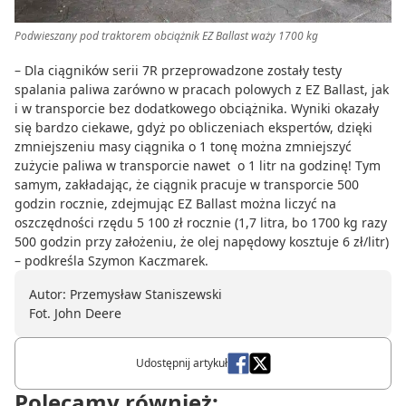
Podwieszany pod traktorem obciążnik EZ Ballast waży 1700 kg
– Dla ciągników serii 7R przeprowadzone zostały testy
spalania paliwa zarówno w pracach polowych z EZ Ballast, jak
i w transporcie bez dodatkowego obciążnika. Wyniki okazały
się bardzo ciekawe, gdyż po obliczeniach ekspertów, dzięki
zmniejszeniu masy ciągnika o 1 tonę można zmniejszyć
zużycie paliwa w transporcie nawet o 1 litr na godzinę! Tym
samym, zakładając, że ciągnik pracuje w transporcie 500
godzin rocznie, zdejmując EZ Ballast można liczyć na
oszczędności rzędu 5 100 zł rocznie (1,7 litra, bo 1700 kg razy
500 godzin przy założeniu, że olej napędowy kosztuje 6 zł/litr)
– podkreśla Szymon Kaczmarek.
Autor: Przemysław Staniszewski
Fot. John Deere
Udostępnij artykuł
Polecamy również: