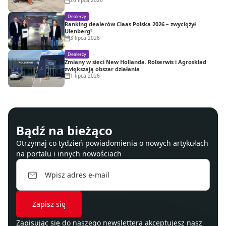
20 lipca 2026
Dealerzy
Ranking dealerów Claas Polska 2026 – zwyciężył
Ulenberg!
3 lipca 2026
Dealerzy
Zmiany w sieci New Hollanda. Rolserwis i Agroskład
zwiększają obszar działania
1 lipca 2026
Bądź na bieżąco
Otrzymaj co tydzień powiadomienia o nowych artykułach
na portalu i innych nowościach
Zapisując się do naszego newslettera akceptujesz nasz