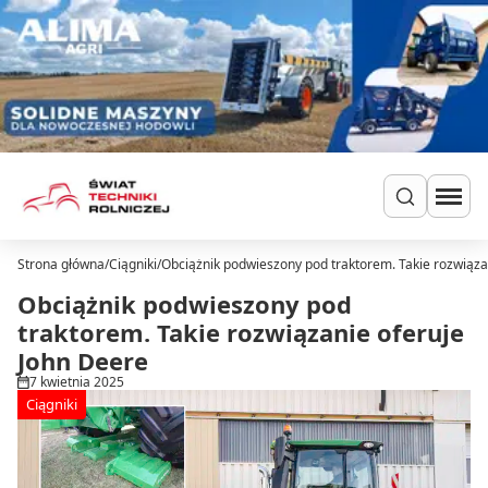
Przejdź do treści
Strona główna
/
Ciągniki
/
Obciążnik podwieszony pod traktorem. Takie rozwiąza
Szukaj
Ciągniki
Obciążnik podwieszony pod
Ładowarki
traktorem. Takie rozwiązanie oferuje
Do zielonki
John Deere
Dla hodowców
7 kwietnia 2025
Uprawa
Ciągniki
Siew i nawożenie
Ochrona i nawadnianie
Transport i przechowywanie