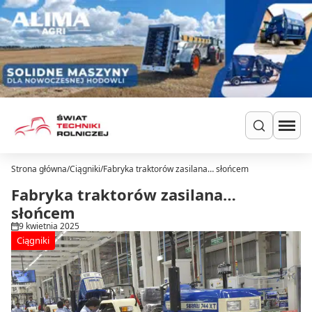
Przejdź do treści
Strona główna
/
Ciągniki
/
Fabryka traktorów zasilana… słońcem
Szukaj
Ciągniki
Fabryka traktorów zasilana…
Ładowarki
słońcem
Do zielonki
9 kwietnia 2025
Dla hodowców
Ciągniki
Uprawa
Siew i nawożenie
Ochrona i nawadnianie
Transport i przechowywanie