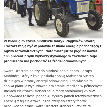
Do zbioru
Rolnictwo precyzyjne
Dealerzy
Ze świata techniki rolniczej
W niedługim czasie hinduskie fabryki ciągników Swaraj
Tractors mają być w połowie zasilane energią pochodzącą z
ogniw fotowoltaicznych. Natomiast już za pięć lat nawet
100 procent prądu wykorzystywanego w zakładach tego
producenta ma pochodzić ze źródeł odnawialnych.
Swaraj Tractors należy do hinduskiego giganta – grupy
Mahindra, który z kolei posiada spółkę Mahindra Susten
działającą w branży energii odnawialnej. I to właśnie ta
spółka planuje wybudowanie w stanie Pendżab w północnych
Indiach elektrowni słonecznej o mocy nominalnej 26 MW.
Odpowiada to ilości ponad 40 tysięcy paneli fotowoltaicznych.
Energię z tej elektrowni będą czerpały cztery fabryki
produkcyjne firmy Swaraj Tractors. Koncern liczy, że ta