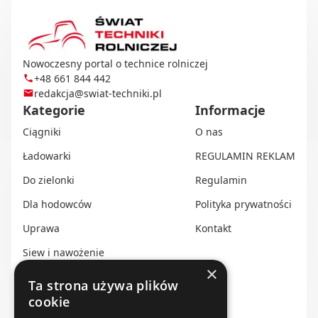
Nowoczesny portal o technice rolniczej
+48 661 844 442
redakcja@swiat-techniki.pl
Kategorie
Informacje
Ciągniki
O nas
Ładowarki
REGULAMIN REKLAM
Do zielonki
Regulamin
Dla hodowców
Polityka prywatności
Uprawa
Kontakt
Siew i nawożenie
×
Ochrona i nawadnianie
Ta strona używa plików
cookie
Transport i przechowywanie