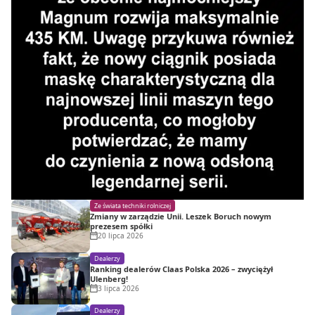
Ze świata techniki rolniczej
Zmiany w zarządzie Unii. Leszek Boruch nowym
prezesem spółki
20 lipca 2026
Dealerzy
Ranking dealerów Claas Polska 2026 – zwyciężył
Ulenberg!
3 lipca 2026
Dealerzy