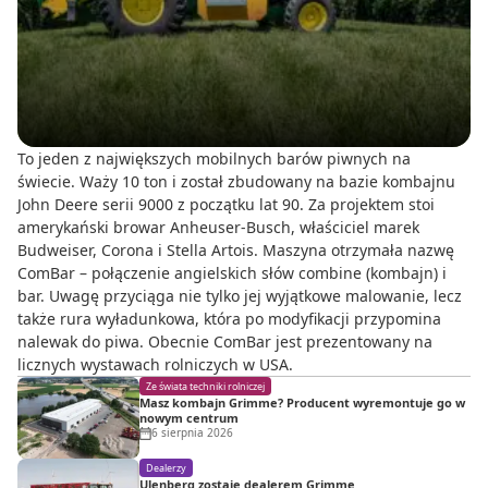
To jeden z największych mobilnych barów piwnych na
świecie. Waży 10 ton i został zbudowany na bazie kombajnu
John Deere serii 9000 z początku lat 90. Za projektem stoi
amerykański browar Anheuser-Busch, właściciel marek
Budweiser, Corona i Stella Artois. Maszyna otrzymała nazwę
ComBar – połączenie angielskich słów combine (kombajn) i
bar. Uwagę przyciąga nie tylko jej wyjątkowe malowanie, lecz
także rura wyładunkowa, która po modyfikacji przypomina
nalewak do piwa. Obecnie ComBar jest prezentowany na
licznych wystawach rolniczych w USA.
Ze świata techniki rolniczej
Masz kombajn Grimme? Producent wyremontuje go w
nowym centrum
6 sierpnia 2026
Dealerzy
Ulenberg zostaje dealerem Grimme