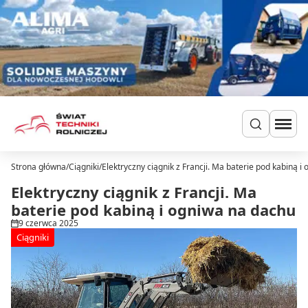
Przejdź do treści
Strona główna
/
Ciągniki
/
Elektryczny ciągnik z Francji. Ma baterie pod kabiną i
Szukaj
Ciągniki
Elektryczny ciągnik z Francji. Ma
Ładowarki
baterie pod kabiną i ogniwa na dachu
Do zielonki
9 czerwca 2025
Dla hodowców
Ciągniki
Uprawa
Siew i nawożenie
Ochrona i nawadnianie
Transport i przechowywanie