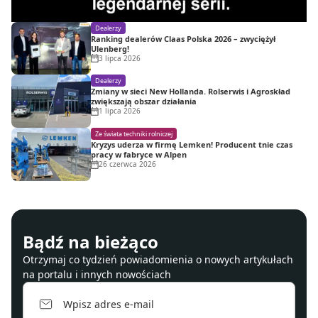
Dealerzy
Ranking dealerów Claas Polska 2026 – zwyciężył
Ulenberg!
3 lipca 2026
Dealerzy
Zmiany w sieci New Hollanda. Rolserwis i Agroskład
zwiększają obszar działania
1 lipca 2026
Ze świata techniki rolniczej
Kryzys uderza w firmę Lemken! Producent tnie czas
pracy w fabryce w Alpen
26 czerwca 2026
Bądź na bieżąco
Otrzymaj co tydzień powiadomienia o nowych artykułach
na portalu i innych nowościach