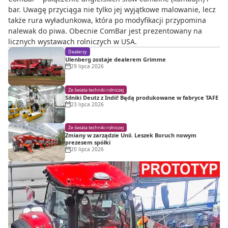
bar. Uwagę przyciąga nie tylko jej wyjątkowe malowanie, lecz
także rura wyładunkowa, która po modyfikacji przypomina
nalewak do piwa. Obecnie ComBar jest prezentowany na
licznych wystawach rolniczych w USA.
Dealerzy
Ulenberg zostaje dealerem Grimme
29 lipca 2026
Ze świata techniki rolniczej
Silniki Deutz z Indii! Będą produkowane w fabryce TAFE
23 lipca 2026
Ze świata techniki rolniczej
Zmiany w zarządzie Unii. Leszek Boruch nowym
prezesem spółki
20 lipca 2026