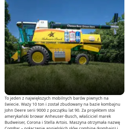
To jeden z największych mobilnych barów piwnych na
świecie. Waży 10 ton i został zbudowany na bazie kombajnu
John Deere serii 9000 z początku lat 90. Za projektem stoi
amerykański browar Anheuser-Busch, właściciel marek
Budweiser, Corona i Stella Artois. Maszyna otrzymała nazwę
ComBar – połączenie angielskich słów combine (kombajn) i