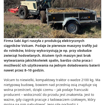
Do zbioru
Rolnictwo precyzyjne
Dealerzy
Ze świata techniki rolniczej
Firma Sabi Agri ruszyła z produkcją elektrycznych
ciągników Volcam. Podaje że pierwsze maszyny trafiły już
do rolników, którzy wykorzystują je np. przy obsłudze
zwierząt hodowlanych. Atutem tych maszyn jest brak
wytwarzania jakichkolwiek spalin, bardzo cicha praca i
możliwość ich użytkowania na jednym doładowaniu baterii
nawet przez 8–10 godzin.
Volcam to niewielki, kompaktowy traktor o wadze 2100 kg. Ma
nietypową budowę, bowiem nad przednią osią znajduje się
wolna przestrzeń, dzięki czemu – jak podaje francuski
producent – widoczność do przodu jest znakomita. Jest to
ważne, gdy ciągnik pracuje z ładowaczem czołowym, który
można na nim nabudować. Jego siła pochodzi z