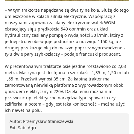
– W tym traktorze napędzane są dwa tylne koła. Służą do tego
umieszczone w kołach silniki elektryczne. Współpracę z
maszynami zapewnia zasilany elektrycznie wałek WOM
obracający się z prędkością 540 obr./min oraz układ
hydrauliczny zasilany pompą o wydajności 30 l/min, który z
jednej strony obsługuje podnośnik o udźwigu 1150 kg, a z
drugiej przekazuje olej do maszyn poprzez wyprowadzone z
tyłu dwie pary szybkozłączy – podaje francuski producent.
W prezentowanym traktorze osie jezdne rozstawiono co 2,03
metra. Maszyna jest dostępna o szerokości 1,35 m, 1,50 m lub
1,65 m. Prześwit wynosi 35 cm. Za kabiną traktor ma
zamontowaną niewielką platformę z wyprowadzonym obok
gniazdem elektrycznym 220V. Dzięki temu można nim
przewozić np. elektryczne narzędzia typu spawarka czy
szlifierka, a potem – gdy jest taka konieczność – można użyć
ich nawet na polu.
Autor: Przemysław Staniszewski
Fot. Sabi Agri