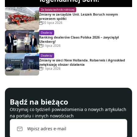
Ze świata techniki rolniczej
Zmiany w zarządzie Unii. Leszek Boruch nowym
prezesem spółki
20 lipca 2026
Dealerzy
Ranking dealerów Claas Polska 2026 – zwyciężył
Ulenberg!
3 lipca 2026
Dealerzy
Zmiany w sieci New Hollanda. Rolserwis i Agroskład
zwiększają obszar działania
1 lipca 2026
Bądź na bieżąco
Otrzymaj co tydzień powiadomienia o nowych artykułach
na portalu i innych nowościach