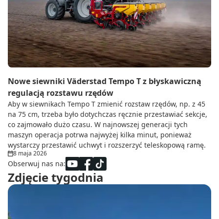
Do zbioru
Rolnictwo precyzyjne
Dealerzy
Ze świata techniki rolniczej
Nowe siewniki Väderstad Tempo T z błyskawiczną
regulacją rozstawu rzędów
Aby w siewnikach Tempo T zmienić rozstaw rzędów, np. z 45
na 75 cm, trzeba było dotychczas ręcznie przestawiać sekcje,
co zajmowało dużo czasu. W najnowszej generacji tych
maszyn operacja potrwa najwyżej kilka minut, ponieważ
wystarczy przestawić uchwyt i rozszerzyć teleskopową ramę.
8 maja 2026
Obserwuj nas na:
Zdjęcie tygodnia