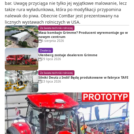
bar. Uwagę przyciąga nie tylko jej wyjątkowe malowanie, lecz
także rura wyładunkowa, która po modyfikacji przypomina
nalewak do piwa. Obecnie ComBar jest prezentowany na
licznych wystawach rolniczych w USA.
Ze świata techniki rolniczej
Masz kombajn Grimme? Producent wyremontuje go w
nowym centrum
6 sierpnia 2026
Dealerzy
Ulenberg zostaje dealerem Grimme
29 lipca 2026
Ze świata techniki rolniczej
Silniki Deutz z Indii! Będą produkowane w fabryce TAFE
23 lipca 2026