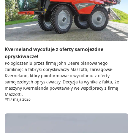
Do zbioru
Rolnictwo precyzyjne
Dealerzy
Ze świata techniki rolniczej
Kverneland wycofuje z oferty samojezdne
opryskiwacze!
Po ogłoszeniu przez firmę John Deere planowanego
zamknięcia fabryki opryskiwaczy Mazzotti, zareagował
Kverneland, który poinformował o wycofaniu z oferty
samojezdnych opryskiwaczy. Decyzja ta wynika z faktu, że
maszyny Kvernelanda powstawały we współpracy z firmą
Mazzotti.
17 maja 2026