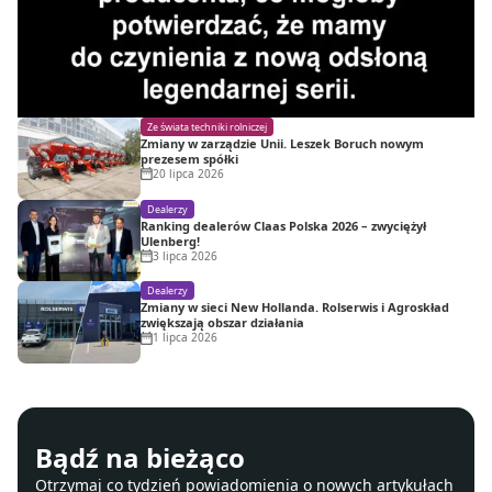
Ze świata techniki rolniczej
Zmiany w zarządzie Unii. Leszek Boruch nowym
prezesem spółki
20 lipca 2026
Dealerzy
Ranking dealerów Claas Polska 2026 – zwyciężył
Ulenberg!
3 lipca 2026
Dealerzy
Zmiany w sieci New Hollanda. Rolserwis i Agroskład
zwiększają obszar działania
1 lipca 2026
Bądź na bieżąco
Otrzymaj co tydzień powiadomienia o nowych artykułach