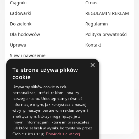
Ciągniki
O nas
Ładowarki
REGULAMIN REKLAM
Do zielonki
Regulamin
Dla hodowców
Polityka prywatności
Uprawa
Kontakt
Siew i nawożenie
×
Ochrona i nawadnianie
Ta strona używa plików
cookie
Transport i przechowywanie
Do zbioru
Używamy plików cookie w celu
personalizacji treści, reklam i analizy
Rolnictwo precyzyjne
naszego ruchu. Udostępniamy również
informacje o tym, jak korzystasz z naszej
Dealerzy
witryny, naszym partnerom reklamowym i
analitycznym, którzy mogą łączyć je z
Ze świata techniki rolniczej
innymi informacjami, które im przekazałeś
lub które zebrali w wyniku korzystania przez
Ciebie z ich usług.
Dowiedz się więcej