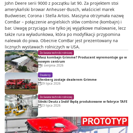
John Deere serii 9000 z początku lat 90. Za projektem stoi
amerykański browar Anheuser-Busch, właściciel marek
Budweiser, Corona i Stella Artois. Maszyna otrzymała nazwę
ComBar – połączenie angielskich słów combine (kombajn) i
bar. Uwagę przyciąga nie tylko jej wyjątkowe malowanie, lecz
także rura wyładunkowa, która po modyfikacji przypomina
nalewak do piwa. Obecnie ComBar jest prezentowany na
licznych wystawach rolniczych w USA.
Ze świata techniki rolniczej
Masz kombajn Grimme? Producent wyremontuje go w
nowym centrum
6 sierpnia 2026
Dealerzy
Ulenberg zostaje dealerem Grimme
29 lipca 2026
Ze świata techniki rolniczej
Silniki Deutz z Indii! Będą produkowane w fabryce TAFE
23 lipca 2026