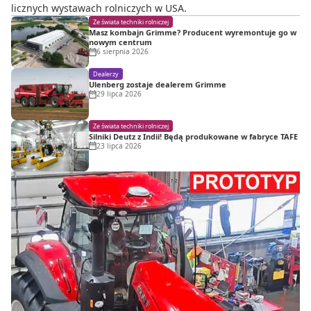
licznych wystawach rolniczych w USA.
Ze świata techniki rolniczej
Masz kombajn Grimme? Producent wyremontuje go w
nowym centrum
6 sierpnia 2026
Dealerzy
Ulenberg zostaje dealerem Grimme
29 lipca 2026
Ze świata techniki rolniczej
Silniki Deutz z Indii! Będą produkowane w fabryce TAFE
23 lipca 2026