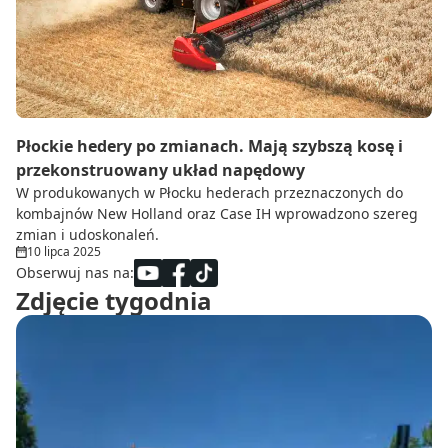
Do zbioru
Rolnictwo precyzyjne
Dealerzy
Ze świata techniki rolniczej
Płockie hedery po zmianach. Mają szybszą kosę i
przekonstruowany układ napędowy
W produkowanych w Płocku hederach przeznaczonych do
kombajnów New Holland oraz Case IH wprowadzono szereg
zmian i udoskonaleń.
10 lipca 2025
Obserwuj nas na:
Zdjęcie tygodnia