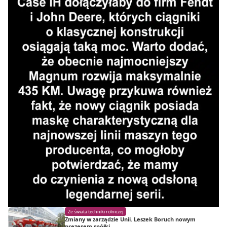
Ze świata techniki rolniczej
Zmiany w zarządzie Unii. Leszek Boruch nowym
prezesem spółki