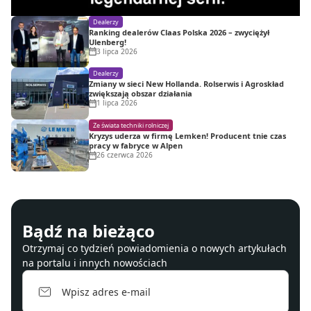
Dealerzy
Ranking dealerów Claas Polska 2026 – zwyciężył
Ulenberg!
3 lipca 2026
Dealerzy
Zmiany w sieci New Hollanda. Rolserwis i Agroskład
zwiększają obszar działania
1 lipca 2026
Ze świata techniki rolniczej
Kryzys uderza w firmę Lemken! Producent tnie czas
pracy w fabryce w Alpen
26 czerwca 2026
Bądź na bieżąco
Otrzymaj co tydzień powiadomienia o nowych artykułach
na portalu i innych nowościach