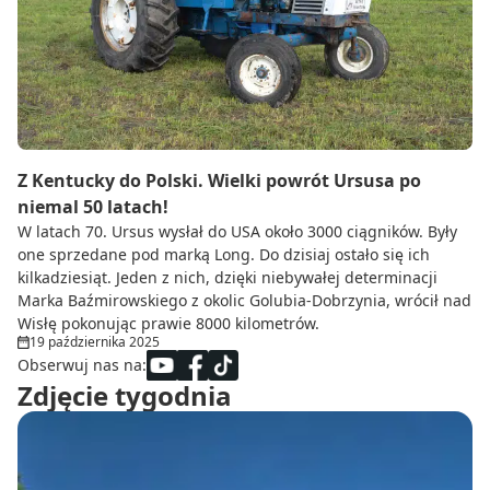
Do zbioru
Rolnictwo precyzyjne
Dealerzy
Ze świata techniki rolniczej
Z Kentucky do Polski. Wielki powrót Ursusa po
niemal 50 latach!
W latach 70. Ursus wysłał do USA około 3000 ciągników. Były
one sprzedane pod marką Long. Do dzisiaj ostało się ich
kilkadziesiąt. Jeden z nich, dzięki niebywałej determinacji
Marka Baźmirowskiego z okolic Golubia-Dobrzynia, wrócił nad
Wisłę pokonując prawie 8000 kilometrów.
19 października 2025
Obserwuj nas na:
Zdjęcie tygodnia