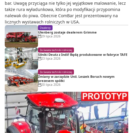
bar. Uwagę przyciąga nie tylko jej wyjątkowe malowanie, lecz
także rura wyładunkowa, która po modyfikacji przypomina
nalewak do piwa. Obecnie ComBar jest prezentowany na
licznych wystawach rolniczych w USA.
Dealerzy
Ulenberg zostaje dealerem Grimme
29 lipca 2026
Ze świata techniki rolniczej
Silniki Deutz z Indii! Będą produkowane w fabryce TAFE
23 lipca 2026
Ze świata techniki rolniczej
Zmiany w zarządzie Unii. Leszek Boruch nowym
prezesem spółki
20 lipca 2026