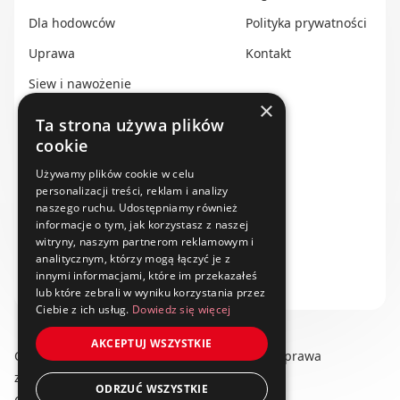
Dla hodowców
Polityka prywatności
Uprawa
Kontakt
Siew i nawożenie
×
Ochrona i nawadnianie
Ta strona używa plików
cookie
Transport i przechowywanie
Używamy plików cookie w celu
Do zbioru
personalizacji treści, reklam i analizy
Rolnictwo precyzyjne
naszego ruchu. Udostępniamy również
informacje o tym, jak korzystasz z naszej
Dealerzy
witryny, naszym partnerom reklamowym i
analitycznym, którzy mogą łączyć je z
Ze świata techniki rolniczej
innymi informacjami, które im przekazałeś
lub które zebrali w wyniku korzystania przez
Ciebie z ich usług.
Dowiedz się więcej
AKCEPTUJ WSZYSTKIE
Copyright © 2025 swiat-techniki.pl. Wszelkie prawa
zastrzeżone.
ODRZUĆ WSZYSTKIE