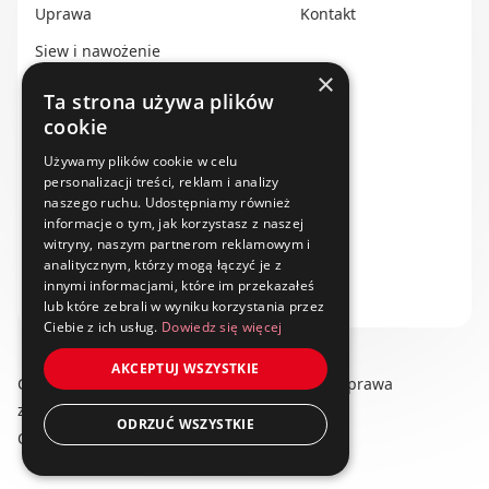
Uprawa
Kontakt
Siew i nawożenie
×
Ochrona i nawadnianie
Ta strona używa plików
cookie
Transport i przechowywanie
Do zbioru
Używamy plików cookie w celu
personalizacji treści, reklam i analizy
Rolnictwo precyzyjne
naszego ruchu. Udostępniamy również
informacje o tym, jak korzystasz z naszej
Dealerzy
witryny, naszym partnerom reklamowym i
analitycznym, którzy mogą łączyć je z
Ze świata techniki rolniczej
innymi informacjami, które im przekazałeś
lub które zebrali w wyniku korzystania przez
Ciebie z ich usług.
Dowiedz się więcej
AKCEPTUJ WSZYSTKIE
Copyright © 2025 swiat-techniki.pl. Wszelkie prawa
zastrzeżone.
ODRZUĆ WSZYSTKIE
Obserwuj nas na: