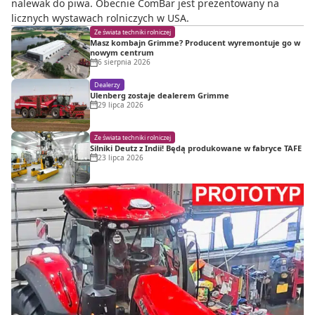
nalewak do piwa. Obecnie ComBar jest prezentowany na
licznych wystawach rolniczych w USA.
Ze świata techniki rolniczej
Masz kombajn Grimme? Producent wyremontuje go w
nowym centrum
6 sierpnia 2026
Dealerzy
Ulenberg zostaje dealerem Grimme
29 lipca 2026
Ze świata techniki rolniczej
Silniki Deutz z Indii! Będą produkowane w fabryce TAFE
23 lipca 2026