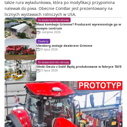
także rura wyładunkowa, która po modyfikacji przypomina
nalewak do piwa. Obecnie ComBar jest prezentowany na
licznych wystawach rolniczych w USA.
Ze świata techniki rolniczej
Masz kombajn Grimme? Producent wyremontuje go w
nowym centrum
6 sierpnia 2026
Dealerzy
Ulenberg zostaje dealerem Grimme
29 lipca 2026
Ze świata techniki rolniczej
Silniki Deutz z Indii! Będą produkowane w fabryce TAFE
23 lipca 2026