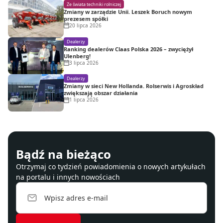
Ze świata techniki rolniczej
Zmiany w zarządzie Unii. Leszek Boruch nowym
prezesem spółki
20 lipca 2026
Dealerzy
Ranking dealerów Claas Polska 2026 – zwyciężył
Ulenberg!
3 lipca 2026
Dealerzy
Zmiany w sieci New Hollanda. Rolserwis i Agroskład
zwiększają obszar działania
1 lipca 2026
Bądź na bieżąco
Otrzymaj co tydzień powiadomienia o nowych artykułach
na portalu i innych nowościach