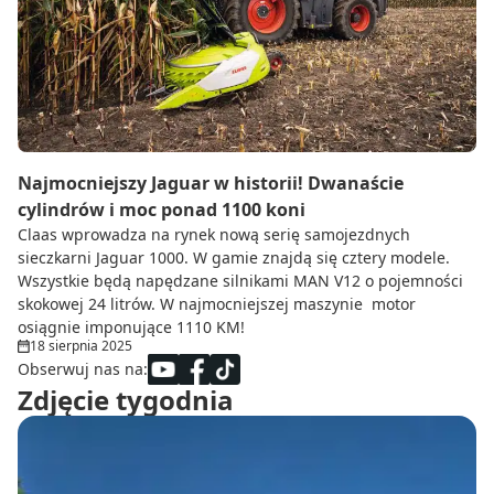
Do zbioru
Rolnictwo precyzyjne
Dealerzy
Ze świata techniki rolniczej
Najmocniejszy Jaguar w historii! Dwanaście
cylindrów i moc ponad 1100 koni
Claas wprowadza na rynek nową serię samojezdnych
sieczkarni Jaguar 1000. W gamie znajdą się cztery modele.
Wszystkie będą napędzane silnikami MAN V12 o pojemności
skokowej 24 litrów. W najmocniejszej maszynie motor
osiągnie imponujące 1110 KM!
18 sierpnia 2025
Obserwuj nas na:
Zdjęcie tygodnia