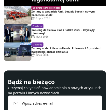
Ze świata techniki rolniczej
Zmiany w zarządzie Unii. Leszek Boruch nowym
prezesem spółki
20 lipca 2026
Dealerzy
Ranking dealerów Claas Polska 2026 – zwyciężył
Ulenberg!
3 lipca 2026
Dealerzy
Zmiany w sieci New Hollanda. Rolserwis i Agroskład
zwiększają obszar działania
1 lipca 2026
Bądź na bieżąco
Otrzymaj co tydzień powiadomienia o nowych artykułach
na portalu i innych nowościach