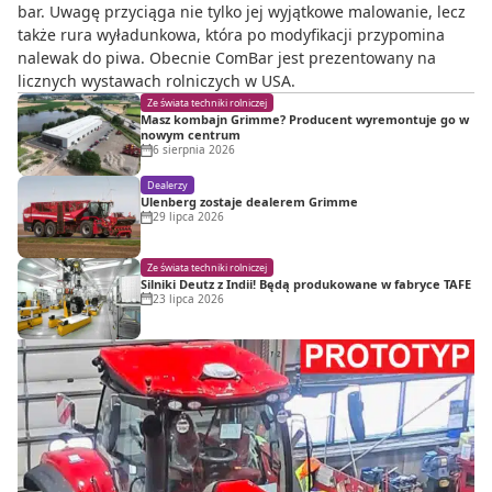
bar. Uwagę przyciąga nie tylko jej wyjątkowe malowanie, lecz
także rura wyładunkowa, która po modyfikacji przypomina
nalewak do piwa. Obecnie ComBar jest prezentowany na
licznych wystawach rolniczych w USA.
Ze świata techniki rolniczej
Masz kombajn Grimme? Producent wyremontuje go w
nowym centrum
6 sierpnia 2026
Dealerzy
Ulenberg zostaje dealerem Grimme
29 lipca 2026
Ze świata techniki rolniczej
Silniki Deutz z Indii! Będą produkowane w fabryce TAFE
23 lipca 2026