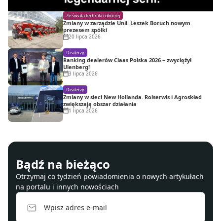
Ze świata techniki rolniczej
Zmiany w zarządzie Unii. Leszek Boruch nowym
prezesem spółki
20 lipca 2026
Dealerzy
Ranking dealerów Claas Polska 2026 – zwyciężył
Ulenberg!
3 lipca 2026
Dealerzy
Zmiany w sieci New Hollanda. Rolserwis i Agroskład
zwiększają obszar działania
1 lipca 2026
Bądź na bieżąco
Otrzymaj co tydzień powiadomienia o nowych artykułach
na portalu i innych nowościach