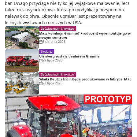
bar. Uwagę przyciąga nie tylko jej wyjątkowe malowanie, lecz
także rura wyładunkowa, która po modyfikacji przypomina
nalewak do piwa. Obecnie ComBar jest prezentowany na
licznych wystawach rolniczych w USA.
Ze świata techniki rolniczej
Masz kombajn Grimme? Producent wyremontuje go w
nowym centrum
6 sierpnia 2026
Dealerzy
Ulenberg zostaje dealerem Grimme
29 lipca 2026
Ze świata techniki rolniczej
Silniki Deutz z Indii! Będą produkowane w fabryce TAFE
23 lipca 2026