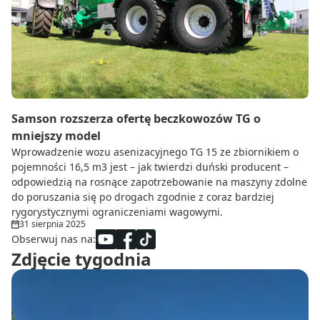
Do zbioru
Rolnictwo precyzyjne
Dealerzy
Ze świata techniki rolniczej
Samson rozszerza ofertę beczkowozów TG o
mniejszy model
Wprowadzenie wozu asenizacyjnego TG 15 ze zbiornikiem o
pojemności 16,5 m3 jest – jak twierdzi duński producent –
odpowiedzią na rosnące zapotrzebowanie na maszyny zdolne
do poruszania się po drogach zgodnie z coraz bardziej
rygorystycznymi ograniczeniami wagowymi.
31 sierpnia 2025
Obserwuj nas na:
Zdjęcie tygodnia