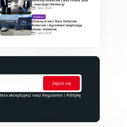
Ranking dealerów Claas Polska 2026
– zwyciężył Ulenberg!
3 lipca 2026
Dealerzy
Zmiany w sieci New Hollanda.
Rolserwis i Agroskład zwiększają
obszar działania
1 lipca 2026
ttera akceptujesz nasz
Regulamin
i
Politykę