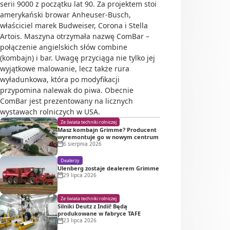
serii 9000 z początku lat 90. Za projektem stoi
amerykański browar Anheuser-Busch,
właściciel marek Budweiser, Corona i Stella
Artois. Maszyna otrzymała nazwę ComBar –
połączenie angielskich słów combine
(kombajn) i bar. Uwagę przyciąga nie tylko jej
wyjątkowe malowanie, lecz także rura
wyładunkowa, która po modyfikacji
przypomina nalewak do piwa. Obecnie
ComBar jest prezentowany na licznych
wystawach rolniczych w USA.
Ze świata techniki rolniczej
Masz kombajn Grimme? Producent
wyremontuje go w nowym centrum
6 sierpnia 2026
Dealerzy
Ulenberg zostaje dealerem Grimme
29 lipca 2026
Ze świata techniki rolniczej
Silniki Deutz z Indii! Będą
produkowane w fabryce TAFE
23 lipca 2026