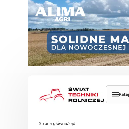
Przejdź do treści
Kate
Cią
Ład
Strona główna
/
sąd