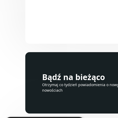
Bądź na bieżąco
Otrzymaj co tydzień powiadomienia o nowyc
nowościach