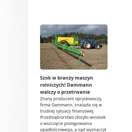
Do 
Dl
sąd
Up
Sie
Och
Tra
Do 
Rol
Dea
Ze 
Szok w branży maszyn
rolniczych! Dammann
walczy o przetrwanie
Znany producent opryskiwaczy,
firma Dammann, znalazła się w
trudnej sytuacji finansowej.
Przedsiębiorstwo złożyło wniosek
o wszczęcie postępowania
upadłościowego, a sąd wyznaczył