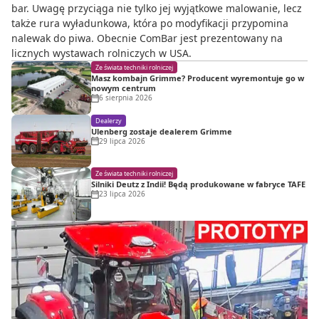
bar. Uwagę przyciąga nie tylko jej wyjątkowe malowanie, lecz
także rura wyładunkowa, która po modyfikacji przypomina
nalewak do piwa. Obecnie ComBar jest prezentowany na
licznych wystawach rolniczych w USA.
Ze świata techniki rolniczej
Masz kombajn Grimme? Producent wyremontuje go w
nowym centrum
6 sierpnia 2026
Dealerzy
Ulenberg zostaje dealerem Grimme
29 lipca 2026
Ze świata techniki rolniczej
Silniki Deutz z Indii! Będą produkowane w fabryce TAFE
23 lipca 2026