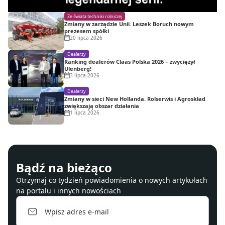
Ze świata techniki rolniczej
Zmiany w zarządzie Unii. Leszek Boruch nowym
prezesem spółki
20 lipca 2026
Dealerzy
Ranking dealerów Claas Polska 2026 – zwyciężył
Ulenberg!
3 lipca 2026
Dealerzy
Zmiany w sieci New Hollanda. Rolserwis i Agroskład
zwiększają obszar działania
1 lipca 2026
Bądź na bieżąco
Otrzymaj co tydzień powiadomienia o nowych artykułach
na portalu i innych nowościach