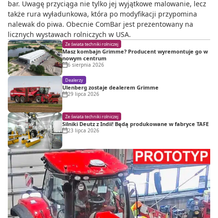
bar. Uwagę przyciąga nie tylko jej wyjątkowe malowanie, lecz
także rura wyładunkowa, która po modyfikacji przypomina
nalewak do piwa. Obecnie ComBar jest prezentowany na
licznych wystawach rolniczych w USA.
Ze świata techniki rolniczej
Masz kombajn Grimme? Producent wyremontuje go w
nowym centrum
6 sierpnia 2026
Dealerzy
Ulenberg zostaje dealerem Grimme
29 lipca 2026
Ze świata techniki rolniczej
Silniki Deutz z Indii! Będą produkowane w fabryce TAFE
23 lipca 2026