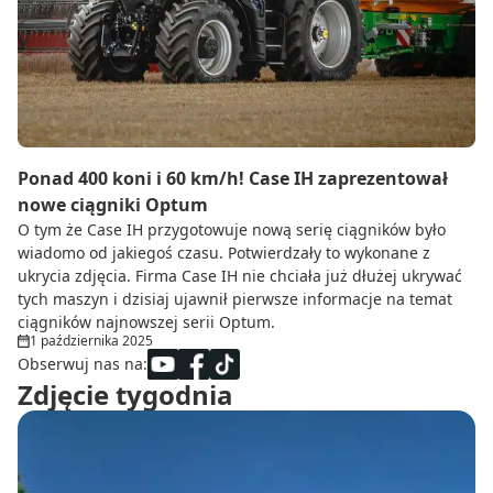
Do zbioru
Rolnictwo precyzyjne
Dealerzy
Ze świata techniki rolniczej
Ponad 400 koni i 60 km/h! Case IH zaprezentował
nowe ciągniki Optum
O tym że Case IH przygotowuje nową serię ciągników było
wiadomo od jakiegoś czasu. Potwierdzały to wykonane z
ukrycia zdjęcia. Firma Case IH nie chciała już dłużej ukrywać
tych maszyn i dzisiaj ujawnił pierwsze informacje na temat
ciągników najnowszej serii Optum.
1 października 2025
Obserwuj nas na:
Zdjęcie tygodnia