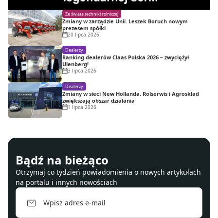
Ze świata techniki rolniczej
Zmiany w zarządzie Unii. Leszek Boruch nowym
prezesem spółki
20 lipca 2026
Dealerzy
Ranking dealerów Claas Polska 2026 – zwyciężył
Ulenberg!
3 lipca 2026
Dealerzy
Zmiany w sieci New Hollanda. Rolserwis i Agroskład
zwiększają obszar działania
1 lipca 2026
Bądź na bieżąco
Otrzymaj co tydzień powiadomienia o nowych artykułach
na portalu i innych nowościach