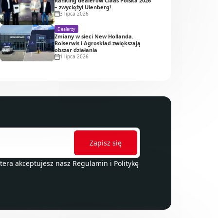
Ranking dealerów Claas Polska 2026
– zwyciężył Ulenberg!
3 lipca 2026
Dealerzy
Zmiany w sieci New Hollanda.
Rolserwis i Agroskład zwiększają
obszar działania
1 lipca 2026
ttera akceptujesz nasz
Regulamin
i
Politykę