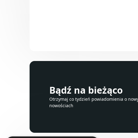
Bądź na bieżąco
Otrzymaj co tydzień powiadomienia o nowyc
nowościach