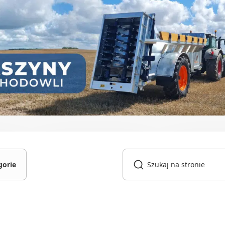
gorie
gniki
owarki