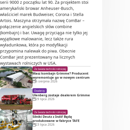
serii 9000 z początku lat 90. Za projektem stoi
amerykański browar Anheuser-Busch,
właściciel marek Budweiser, Corona i Stella
Artois. Maszyna otrzymała nazwę ComBar –
połączenie angielskich słów combine
(kombajn) i bar. Uwagę przyciąga nie tylko jej
wyjątkowe malowanie, lecz także rura
wyładunkowa, która po modyfikacji
przypomina nalewak do piwa. Obecnie
ComBar jest prezentowany na licznych
wystawach rolniczych w USA.
Ze świata techniki rolniczej
Masz kombajn Grimme? Producent
wyremontuje go w nowym centrum
6 sierpnia 2026
Dealerzy
Ulenberg zostaje dealerem Grimme
29 lipca 2026
Ze świata techniki rolniczej
Silniki Deutz z Indii! Będą
produkowane w fabryce TAFE
23 lipca 2026