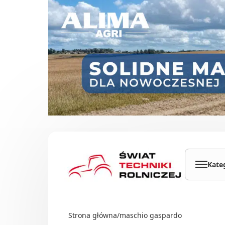
Przejdź do treści
Kate
Cią
Ład
Strona główna
/
maschio gaspardo