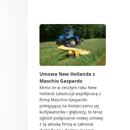
Do 
Dl
maschio gaspardo
Up
Sie
Och
Tra
Do 
Rol
Dea
Umowa New Hollanda z
Ze 
Maschio Gaspardo
Mimo że w zeszłym roku New
Holland zakończył współpracę z
firmą Maschio Gaspardo
polegającą na dostarczaniu jej
kultywatorów i głęboszy, to teraz
ogłosił podpisanie nowej umowy
z tą włoską firmą w zakresie