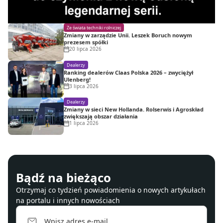
Ze świata techniki rolniczej
Zmiany w zarządzie Unii. Leszek Boruch nowym
prezesem spółki
20 lipca 2026
Dealerzy
Ranking dealerów Claas Polska 2026 – zwyciężył
Ulenberg!
3 lipca 2026
Dealerzy
Zmiany w sieci New Hollanda. Rolserwis i Agroskład
zwiększają obszar działania
1 lipca 2026
Bądź na bieżąco
Otrzymaj co tydzień powiadomienia o nowych artykułach
na portalu i innych nowościach