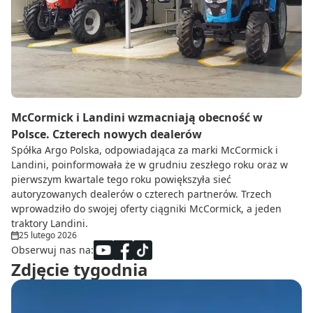
Do zbioru
Rolnictwo precyzyjne
Dealerzy
Ze świata techniki rolniczej
McCormick i Landini wzmacniają obecność w
Polsce. Czterech nowych dealerów
Spółka Argo Polska, odpowiadająca za marki McCormick i
Landini, poinformowała że w grudniu zeszłego roku oraz w
pierwszym kwartale tego roku powiększyła sieć
autoryzowanych dealerów o czterech partnerów. Trzech
wprowadziło do swojej oferty ciągniki McCormick, a jeden
traktory Landini.
25 lutego 2026
Obserwuj nas na:
Zdjęcie tygodnia