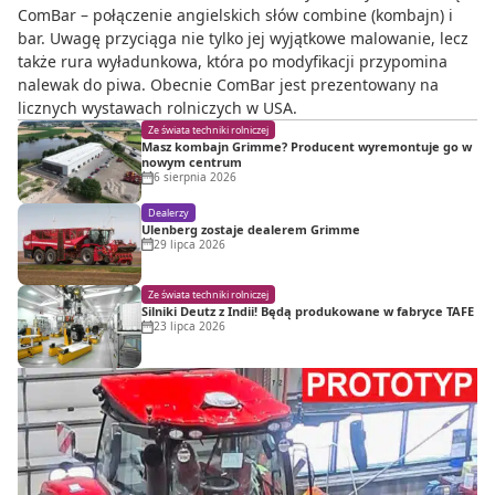
ComBar – połączenie angielskich słów combine (kombajn) i
bar. Uwagę przyciąga nie tylko jej wyjątkowe malowanie, lecz
także rura wyładunkowa, która po modyfikacji przypomina
nalewak do piwa. Obecnie ComBar jest prezentowany na
licznych wystawach rolniczych w USA.
Ze świata techniki rolniczej
Masz kombajn Grimme? Producent wyremontuje go w
nowym centrum
6 sierpnia 2026
Dealerzy
Ulenberg zostaje dealerem Grimme
29 lipca 2026
Ze świata techniki rolniczej
Silniki Deutz z Indii! Będą produkowane w fabryce TAFE
23 lipca 2026