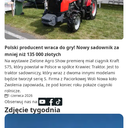
Do zbioru
Rolnictwo precyzyjne
Dealerzy
Ze świata techniki rolniczej
Polski producent wraca do gry! Nowy sadownik za
mniej niż 135 000 złotych
Na wystawie Zielone Agro Show premierę miał ciągnik Kraft
S75, który powstał w Polsce w spółce Krawiec Traktor. Jest to
traktor sadowniczy, który wraz z dwoma innymi modelami
będzie tworzył serię S. Firma z Paciorkowej Woli Nowa koło
Zwolenia zapowiada, że pod koniec roku pokaże ciągniki
rolnicze.
1 czerwca 2026
Obserwuj nas na:
Zdjęcie tygodnia