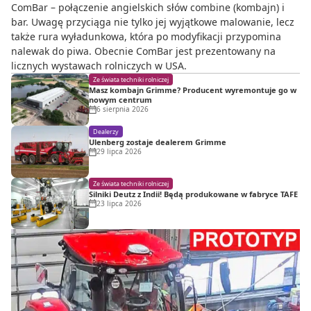
ComBar – połączenie angielskich słów combine (kombajn) i
bar. Uwagę przyciąga nie tylko jej wyjątkowe malowanie, lecz
także rura wyładunkowa, która po modyfikacji przypomina
nalewak do piwa. Obecnie ComBar jest prezentowany na
licznych wystawach rolniczych w USA.
Ze świata techniki rolniczej
Masz kombajn Grimme? Producent wyremontuje go w
nowym centrum
6 sierpnia 2026
Dealerzy
Ulenberg zostaje dealerem Grimme
29 lipca 2026
Ze świata techniki rolniczej
Silniki Deutz z Indii! Będą produkowane w fabryce TAFE
23 lipca 2026