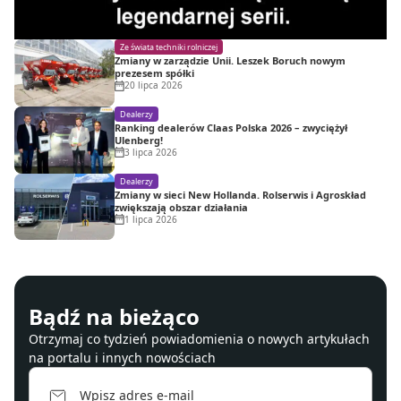
Ze świata techniki rolniczej
Zmiany w zarządzie Unii. Leszek Boruch nowym
prezesem spółki
20 lipca 2026
Dealerzy
Ranking dealerów Claas Polska 2026 – zwyciężył
Ulenberg!
3 lipca 2026
Dealerzy
Zmiany w sieci New Hollanda. Rolserwis i Agroskład
zwiększają obszar działania
1 lipca 2026
Bądź na bieżąco
Otrzymaj co tydzień powiadomienia o nowych artykułach
na portalu i innych nowościach