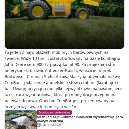
To jeden z największych mobilnych barów piwnych na
świecie. Waży 10 ton i został zbudowany na bazie kombajnu
John Deere serii 9000 z początku lat 90. Za projektem stoi
amerykański browar Anheuser-Busch, właściciel marek
Budweiser, Corona i Stella Artois. Maszyna otrzymała nazwę
ComBar – połączenie angielskich słów combine (kombajn) i
bar. Uwagę przyciąga nie tylko jej wyjątkowe malowanie, lecz
także rura wyładunkowa, która po modyfikacji przypomina
nalewak do piwa. Obecnie ComBar jest prezentowany na
licznych wystawach rolniczych w USA.
Ze świata techniki rolniczej
Masz kombajn Grimme? Producent wyremontuje go w
nowym centrum
6 sierpnia 2026