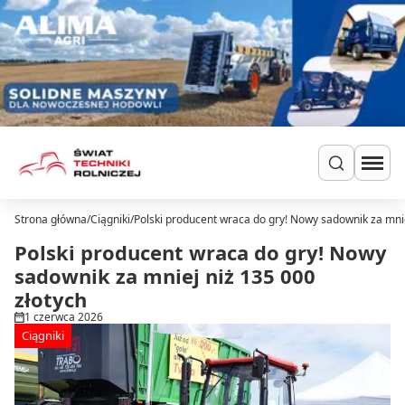
Przejdź do treści
Strona główna
/
Ciągniki
/
Polski producent wraca do gry! Nowy sadownik za mnie
Szukaj
Ciągniki
Polski producent wraca do gry! Nowy
Ładowarki
sadownik za mniej niż 135 000
Do zielonki
złotych
Dla hodowców
1 czerwca 2026
Uprawa
Ciągniki
Siew i nawożenie
Ochrona i nawadnianie
Transport i przechowywanie