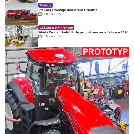
Dealerzy
Ulenberg zostaje dealerem Grimme
29 lipca 2026
Ze świata techniki rolniczej
Silniki Deutz z Indii! Będą produkowane w fabryce TAFE
23 lipca 2026