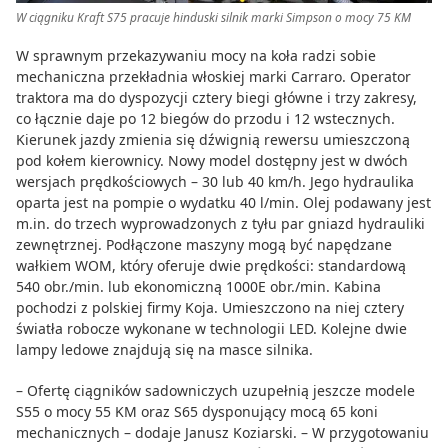
W ciągniku Kraft S75 pracuje hinduski silnik marki Simpson o mocy 75 KM
W sprawnym przekazywaniu mocy na koła radzi sobie
mechaniczna przekładnia włoskiej marki Carraro. Operator
traktora ma do dyspozycji cztery biegi główne i trzy zakresy,
co łącznie daje po 12 biegów do przodu i 12 wstecznych.
Kierunek jazdy zmienia się dźwignią rewersu umieszczoną
pod kołem kierownicy. Nowy model dostępny jest w dwóch
wersjach prędkościowych – 30 lub 40 km/h. Jego hydraulika
oparta jest na pompie o wydatku 40 l/min. Olej podawany jest
m.in. do trzech wyprowadzonych z tyłu par gniazd hydrauliki
zewnętrznej. Podłączone maszyny mogą być napędzane
wałkiem WOM, który oferuje dwie prędkości: standardową
540 obr./min. lub ekonomiczną 1000E obr./min. Kabina
pochodzi z polskiej firmy Koja. Umieszczono na niej cztery
światła robocze wykonane w technologii LED. Kolejne dwie
lampy ledowe znajdują się na masce silnika.
– Ofertę ciągników sadowniczych uzupełnią jeszcze modele
S55 o mocy 55 KM oraz S65 dysponujący mocą 65 koni
mechanicznych – dodaje Janusz Koziarski. – W przygotowaniu