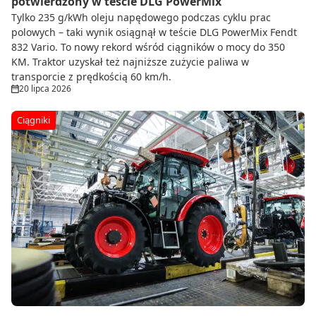
potwierdzony w teście DLG PowerMix
Tylko 235 g/kWh oleju napędowego podczas cyklu prac
polowych – taki wynik osiągnął w teście DLG PowerMix Fendt
832 Vario. To nowy rekord wśród ciągników o mocy do 350
KM. Traktor uzyskał też najniższe zużycie paliwa w
transporcie z prędkością 60 km/h.
20 lipca 2026
Ciągniki