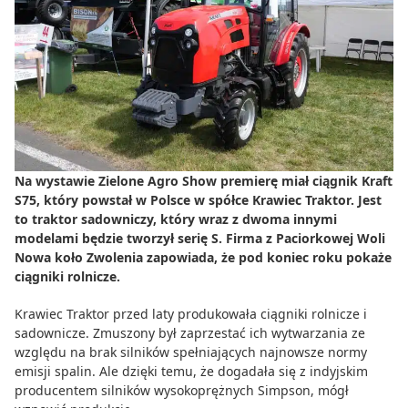
Do zbioru
Rolnictwo precyzyjne
Dealerzy
Ze świata techniki rolniczej
Na wystawie Zielone Agro Show premierę miał ciągnik Kraft
S75, który powstał w Polsce w spółce Krawiec Traktor.
Jest
to traktor sadowniczy, który wraz z dwoma innymi
modelami będzie tworzył serię S. Firma z Paciorkowej Woli
Nowa koło Zwolenia zapowiada, że pod koniec roku pokaże
ciągniki rolnicze.
Krawiec Traktor przed laty produkowała ciągniki rolnicze i
sadownicze. Zmuszony był zaprzestać ich wytwarzania ze
względu na brak silników spełniających najnowsze normy
emisji spalin. Ale dzięki temu, że dogadała się z indyjskim
producentem silników wysokoprężnych Simpson, mógł