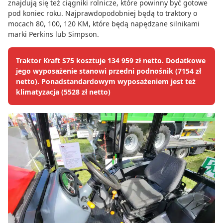
znajdują się też ciągniki rolnicze, które powinny być gotowe
pod koniec roku. Najprawdopodobniej będą to traktory o
mocach 80, 100, 120 KM, które będą napędzane silnikami
marki Perkins lub Simpson.
Traktor Kraft S75 kosztuje 134 959 zł netto. Dodatkowe
jego wyposażenie stanowi przedni podnośnik (7154 zł
netto). Ponadstandardowym wyposażeniem jest też
klimatyzacja (5528 zł netto)