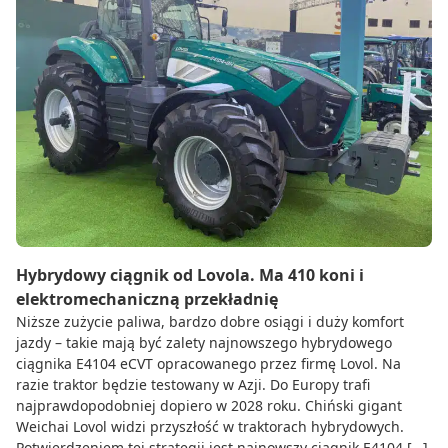
Hybrydowy ciągnik od Lovola. Ma 410 koni i
elektromechaniczną przekładnię
Niższe zużycie paliwa, bardzo dobre osiągi i duży komfort
jazdy – takie mają być zalety najnowszego hybrydowego
ciągnika E4104 eCVT opracowanego przez firmę Lovol. Na
razie traktor będzie testowany w Azji. Do Europy trafi
najprawdopodobniej dopiero w 2028 roku. Chiński gigant
Weichai Lovol widzi przyszłość w traktorach hybrydowych.
Potwierdzeniem tej strategii jest najnowszy ciągnik E4104 […]