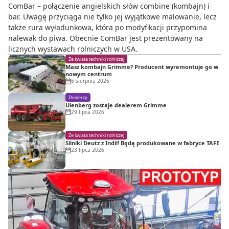
ComBar – połączenie angielskich słów combine (kombajn) i
bar. Uwagę przyciąga nie tylko jej wyjątkowe malowanie, lecz
także rura wyładunkowa, która po modyfikacji przypomina
nalewak do piwa. Obecnie ComBar jest prezentowany na
licznych wystawach rolniczych w USA.
Ze świata techniki rolniczej
Masz kombajn Grimme? Producent wyremontuje go w
nowym centrum
6 sierpnia 2026
Dealerzy
Ulenberg zostaje dealerem Grimme
29 lipca 2026
Ze świata techniki rolniczej
Silniki Deutz z Indii! Będą produkowane w fabryce TAFE
23 lipca 2026