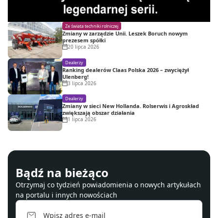
Ze świata techniki rolniczej
Zmiany w zarządzie Unii. Leszek Boruch nowym
prezesem spółki
20 lipca 2026
Dealerzy
Ranking dealerów Claas Polska 2026 – zwyciężył
Ulenberg!
3 lipca 2026
Dealerzy
Zmiany w sieci New Hollanda. Rolserwis i Agroskład
zwiększają obszar działania
1 lipca 2026
Bądź na bieżąco
Otrzymaj co tydzień powiadomienia o nowych artykułach
na portalu i innych nowościach