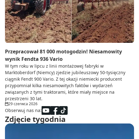
Do zbioru
Rolnictwo precyzyjne
Dealerzy
Ze świata techniki rolniczej
Przepracował 81 000 motogodzin! Niesamowity
wynik Fendta 936 Vario
W tym roku w lipcu z linii montażowej fabryki w
Marktoberdorf (Niemcy) zjedzie jubileuszowy 50-tysięczny
ciągnik Fendt 900 Vario. Z tej okazji niemiecki producent
przypomniał kilka niesamowitych faktów i wydarzeń
związanych z tymi traktorami, które miały miejsce na
przestrzeni 30 lat.
29 czerwca 2026
Obserwuj nas na:
Zdjęcie tygodnia