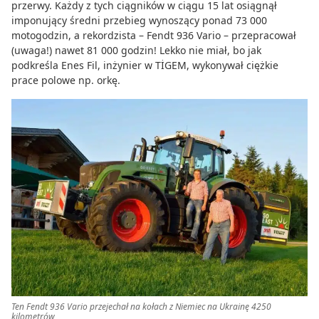
przerwy. Każdy z tych ciągników w ciągu 15 lat osiągnął
imponujący średni przebieg wynoszący ponad 73 000
motogodzin, a rekordzista – Fendt 936 Vario – przepracował
(uwaga!) nawet 81 000 godzin! Lekko nie miał, bo jak
podkreśla Enes Fil, inżynier w TİGEM, wykonywał ciężkie
prace polowe np. orkę.
Ten Fendt 936 Vario przejechał na kołach z Niemiec na Ukrainę 4250
kilometrów