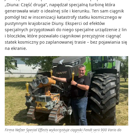
„Diuna: Część druga”, napędzał specjalną turbinę która
generowała wiatr o idealnej sile i kierunku. Ten sam ciągnik
pomógł też w inscenizacji katastrofy statku kosmicznego w
pustynnym krajobrazie Diuny. Eksperci od efektów
specjalnych przygotowali do niego specjalne urządzenie z lin
i bloczków, które pozwalało ciągnikowi precyzyjnie ciągnąć
statek kosmiczny po zaplanowanej trasie – bez pojawiania się
na ekranie.
Firma Nefzer Special Effects wykorzystuje ciągniki Fendt serii 900 Vario do