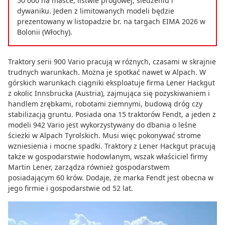
50 000 na masce, listwie progowej, siedzeniu i
dywaniku. Jeden z limitowanych modeli będzie
prezentowany w listopadzie br. na targach EIMA 2026 w
Bolonii (Włochy).
Traktory serii 900 Vario pracują w różnych, czasami w skrajnie
trudnych warunkach. Można je spotkać nawet w Alpach. W
górskich warunkach ciągniki eksploatuje firma Lener Hackgut
z okolic Innsbrucka (Austria), zajmująca się pozyskiwaniem i
handlem zrębkami, robotami ziemnymi, budową dróg czy
stabilizacją gruntu. Posiada ona 15 traktorów Fendt, a jeden z
modeli 942 Vario jest wykorzystywany do dbania o leśne
ścieżki w Alpach Tyrolskich. Musi więc pokonywać strome
wzniesienia i mocne spadki. Traktory z Lener Hackgut pracują
także w gospodarstwie hodowlanym, wszak właściciel firmy
Martin Lener, zarządza również gospodarstwem
posiadającym 60 krów. Dodaje, że marka Fendt jest obecna w
jego firmie i gospodarstwie od 52 lat.