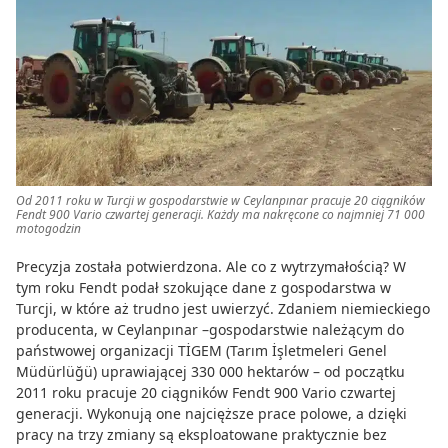
Od 2011 roku w Turcji w gospodarstwie w Ceylanpınar pracuje 20 ciągników
Fendt 900 Vario czwartej generacji. Każdy ma nakręcone co najmniej 71 000
motogodzin
Precyzja została potwierdzona. Ale co z wytrzymałością? W
tym roku Fendt podał szokujące dane z gospodarstwa w
Turcji, w które aż trudno jest uwierzyć. Zdaniem niemieckiego
producenta, w Ceylanpınar –gospodarstwie należącym do
państwowej organizacji TİGEM (Tarım İşletmeleri Genel
Müdürlüğü) uprawiającej 330 000 hektarów – od początku
2011 roku pracuje 20 ciągników Fendt 900 Vario czwartej
generacji. Wykonują one najcięższe prace polowe, a dzięki
pracy na trzy zmiany są eksploatowane praktycznie bez