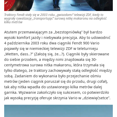
Traktory Fendt stały się w 2003 roku „gwiazdami” telewizji ZDF, kiedy to
wygrały rywalizację „transportując” surową nitkę makaronu na odległość
kilku metrów
Atutem przemawiającym za „bezstopniówką” był bardzo
wysoki komfort jazdy i niebywała precyzja. Aby to udowodnić
4 października 2003 roku dwa ciągniki Fendt 900 Vario
pojawiły się w niemieckiej telewizji ZDF w teleturnieju
„Wetten, dass..?” (Założę się, że…?). Ciągniki były skierowane
do siebie przodem, a między nimi znajdowała się 30-
centymetrowa surowa nitka makaronu, która trzymała się
tylko dlatego, że traktory zachowywały stałą odległość między
sobą. Zadaniem do wykonania było przejechanie ośmiu
metrów (jeden ciągnik poruszał się do przodu, drugi cofał),
tak aby nitka wpadła do ustawionego kilka metrów dalej
garnka. Wyzwanie zakończyło się sukcesem, co potwierdziło
jak wysoką precyzję oferuje skrzynia Vario w „dziewięćsetce”.