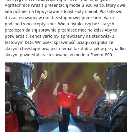
Agritechnica wraz z prezentacją modelu 926 Vario, który dwa
lata później na tej wystawie zdobył złoty medal. Początkowo
do zastosowanej w nim bezstopniowej przekładni Vario
podchodzono sceptycznie. Wielu pytało: czy bez stałych
przełożeń da się sprawnie przenieść moc na koła? Aby to
potwierdzić, Fendt Vario był sprawdzany na stanowisku
testowym DLG. Wniosek: sprawność uciągu ciągnika ze
skrzynią bezstopniową jest niemal tak dobra jak w przypadku
skrzyni powershift zastosowanej w modelu Favorit 800.