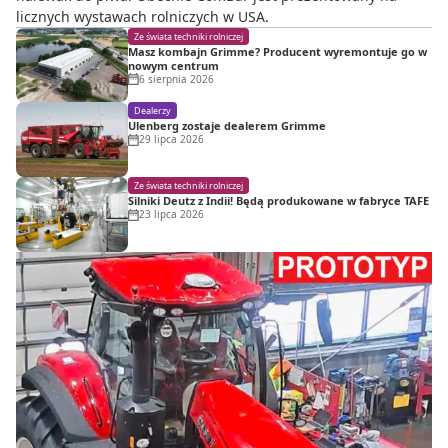
licznych wystawach rolniczych w USA.
Ze świata techniki rolniczej
Masz kombajn Grimme? Producent wyremontuje go w
nowym centrum
6 sierpnia 2026
Dealerzy
Ulenberg zostaje dealerem Grimme
29 lipca 2026
Ze świata techniki rolniczej
Silniki Deutz z Indii! Będą produkowane w fabryce TAFE
23 lipca 2026