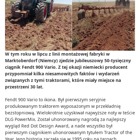
Do zbioru
Rolnictwo precyzyjne
Dealerzy
Ze świata techniki rolniczej
W tym roku w lipcu z linii montażowej fabryki w
Marktoberdorf (Niemcy) zjedzie jubileuszowy 50-tysięczny
ciągnik Fendt 900 Vario. Z tej okazji niemiecki producent
przypomniał kilka niesamowitych faktów i wydarzeń
związanych z tymi traktorami, które miały miejsce na
przestrzeni 30 lat.
Fendt 900 Vario to ikona. Był pierwszym seryjnie
produkowanym traktorem wyposażonym w przekładnię
bezstopniową. Wielokrotnie uzyskiwał najwyższe noty w teście
DLG PowerMix. Został uhonorowany nagrodą za najlepszy
wygląd Red Dot Design Award, a nade wszystko był
pierwszym ciągnikiem uhonorowanym tytułem Tractor of the
Year. Jego historia zaczęła się w 1995 roku na targach