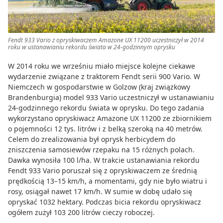
Fendt 933 Vario z opryskiwaczem Amazone UX 11200 uczestniczył w 2014
roku w ustanawianiu rekordu świata w 24-godzinnym oprysku
W 2014 roku we wrześniu miało miejsce kolejne ciekawe
wydarzenie związane z traktorem Fendt serii 900 Vario. W
Niemczech w gospodarstwie w Golzow (kraj związkowy
Brandenburgia) model 933 Vario uczestniczył w ustanawianiu
24-godzinnego rekordu świata w oprysku. Do tego zadania
wykorzystano opryskiwacz Amazone UX 11200 ze zbiornikiem
o pojemności 12 tys. litrów i z belką szeroką na 40 metrów.
Celem do zrealizowania był oprysk herbicydem do
zniszczenia samosiewów rzepaku na 15 różnych polach.
Dawka wynosiła 100 l/ha. W trakcie ustanawiania rekordu
Fendt 933 Vario poruszał się z opryskiwaczem ze średnią
prędkością 13–15 km/h, a momentami, gdy nie było wiatru i
rosy, osiągał nawet 17 km/h. W sumie w dobę udało się
opryskać 1032 hektary. Podczas bicia rekordu opryskiwacz
ogółem zużył 103 200 litrów cieczy roboczej.