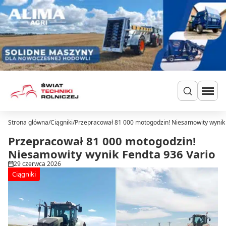
Przejdź do treści
Strona główna
/
Ciągniki
/
Przepracował 81 000 motogodzin! Niesamowity wynik 
Szukaj
Ciągniki
Przepracował 81 000 motogodzin!
Ładowarki
Niesamowity wynik Fendta 936 Vario
Do zielonki
29 czerwca 2026
Dla hodowców
Ciągniki
Uprawa
Siew i nawożenie
Ochrona i nawadnianie
Transport i przechowywanie