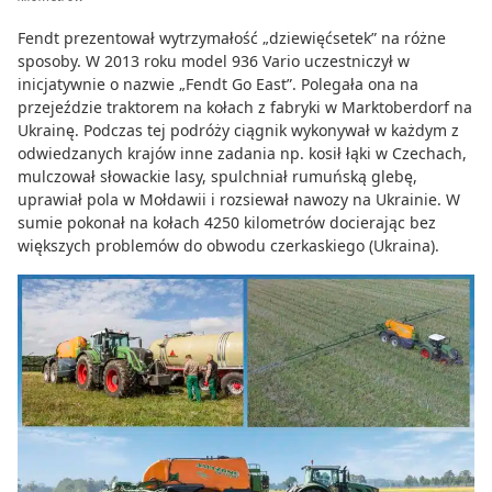
Fendt prezentował wytrzymałość „dziewięćsetek” na różne
sposoby. W 2013 roku model 936 Vario uczestniczył w
inicjatywnie o nazwie „Fendt Go East”. Polegała ona na
przejeździe traktorem na kołach z fabryki w Marktoberdorf na
Ukrainę. Podczas tej podróży ciągnik wykonywał w każdym z
odwiedzanych krajów inne zadania np. kosił łąki w Czechach,
mulczował słowackie lasy, spulchniał rumuńską glebę,
uprawiał pola w Mołdawii i rozsiewał nawozy na Ukrainie. W
sumie pokonał na kołach 4250 kilometrów docierając bez
większych problemów do obwodu czerkaskiego (Ukraina).