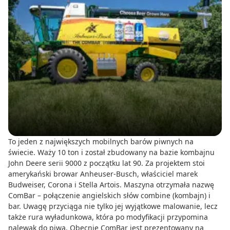
To jeden z największych mobilnych barów piwnych na
świecie. Waży 10 ton i został zbudowany na bazie kombajnu
John Deere serii 9000 z początku lat 90. Za projektem stoi
amerykański browar Anheuser-Busch, właściciel marek
Budweiser, Corona i Stella Artois. Maszyna otrzymała nazwę
ComBar – połączenie angielskich słów combine (kombajn) i
bar. Uwagę przyciąga nie tylko jej wyjątkowe malowanie, lecz
także rura wyładunkowa, która po modyfikacji przypomina
nalewak do piwa. Obecnie ComBar jest prezentowany na