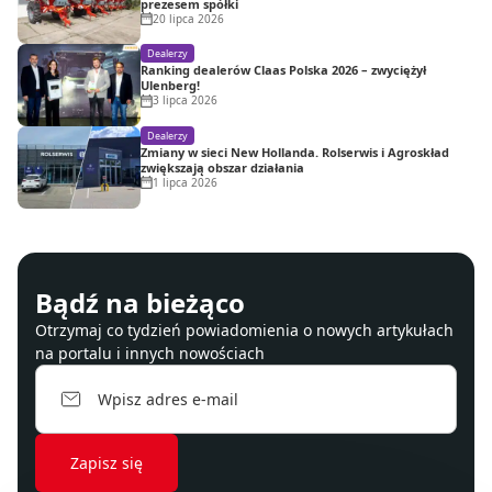
prezesem spółki
20 lipca 2026
Dealerzy
Ranking dealerów Claas Polska 2026 – zwyciężył
Ulenberg!
3 lipca 2026
Dealerzy
Zmiany w sieci New Hollanda. Rolserwis i Agroskład
zwiększają obszar działania
1 lipca 2026
Bądź na bieżąco
Otrzymaj co tydzień powiadomienia o nowych artykułach
na portalu i innych nowościach