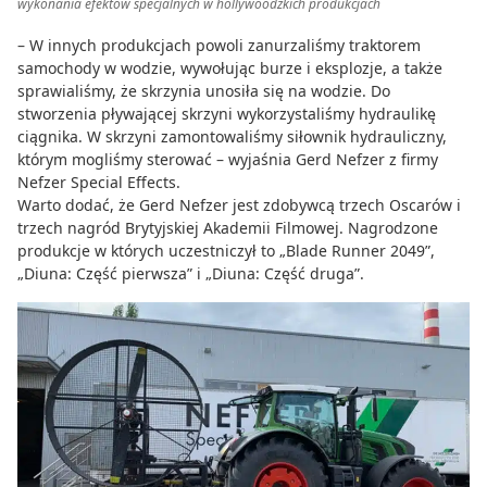
wykonania efektów specjalnych w hollywoodzkich produkcjach
– W innych produkcjach powoli zanurzaliśmy traktorem
samochody w wodzie, wywołując burze i eksplozje, a także
sprawialiśmy, że skrzynia unosiła się na wodzie. Do
stworzenia pływającej skrzyni wykorzystaliśmy hydraulikę
ciągnika. W skrzyni zamontowaliśmy siłownik hydrauliczny,
którym mogliśmy sterować – wyjaśnia Gerd Nefzer z firmy
Nefzer Special Effects.
Warto dodać, że Gerd Nefzer jest zdobywcą trzech Oscarów i
trzech nagród Brytyjskiej Akademii Filmowej. Nagrodzone
produkcje w których uczestniczył to „Blade Runner 2049”,
„Diuna: Część pierwsza” i „Diuna: Część druga”.