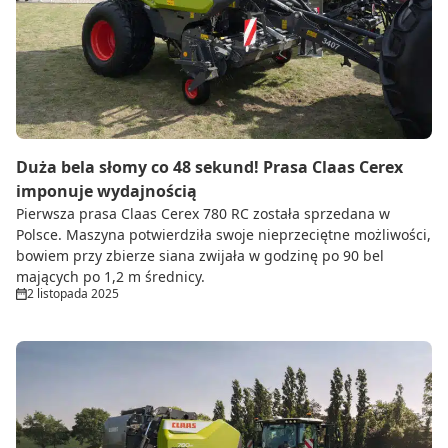
Do zbioru
Rolnictwo precyzyjne
Dealerzy
Ze świata techniki rolniczej
Duża bela słomy co 48 sekund! Prasa Claas Cerex
imponuje wydajnością
Pierwsza prasa Claas Cerex 780 RC została sprzedana w
Polsce. Maszyna potwierdziła swoje nieprzeciętne możliwości,
bowiem przy zbierze siana zwijała w godzinę po 90 bel
mających po 1,2 m średnicy.
2 listopada 2025