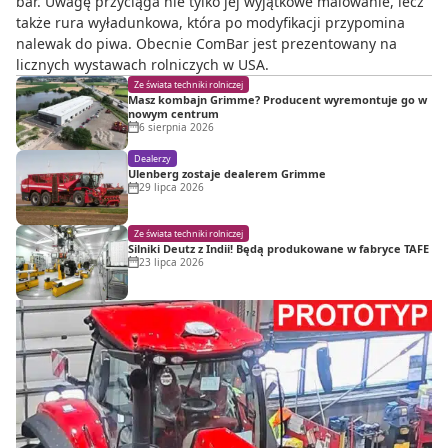
bar. Uwagę przyciąga nie tylko jej wyjątkowe malowanie, lecz
także rura wyładunkowa, która po modyfikacji przypomina
nalewak do piwa. Obecnie ComBar jest prezentowany na
licznych wystawach rolniczych w USA.
Ze świata techniki rolniczej
Masz kombajn Grimme? Producent wyremontuje go w
nowym centrum
6 sierpnia 2026
Dealerzy
Ulenberg zostaje dealerem Grimme
29 lipca 2026
Ze świata techniki rolniczej
Silniki Deutz z Indii! Będą produkowane w fabryce TAFE
23 lipca 2026