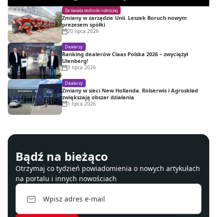
Ze świata techniki rolniczej
Zmiany w zarządzie Unii. Leszek Boruch nowym
prezesem spółki
20 lipca 2026
Dealerzy
Ranking dealerów Claas Polska 2026 – zwyciężył
Ulenberg!
3 lipca 2026
Dealerzy
Zmiany w sieci New Hollanda. Rolserwis i Agroskład
zwiększają obszar działania
1 lipca 2026
Bądź na bieżąco
Otrzymaj co tydzień powiadomienia o nowych artykułach
na portalu i innych nowościach