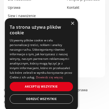
Uprawa
Kontakt
Siew i nawożenie
×
Ochrona i nawadnianie
Ta strona używa plików
cookie
Transport i przechowywanie
Używamy plików cookie w celu
Do zbioru
personalizacji treści, reklam i analizy
Rolnictwo precyzyjne
naszego ruchu. Udostępniamy również
informacje o tym, jak korzystasz z naszej
Dealerzy
witryny, naszym partnerom reklamowym i
analitycznym, którzy mogą łączyć je z
Ze świata techniki rolniczej
innymi informacjami, które im przekazałeś
lub które zebrali w wyniku korzystania przez
Ciebie z ich usług.
Dowiedz się więcej
AKCEPTUJ WSZYSTKIE
Copyright © 2025 swiat-techniki.pl. Wszelkie prawa
zastrzeżone.
ODRZUĆ WSZYSTKIE
Obserwuj nas na: