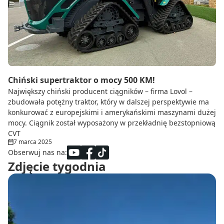
Do zbioru
Rolnictwo precyzyjne
Dealerzy
Ze świata techniki rolniczej
Chiński supertraktor o mocy 500 KM!
Największy chiński producent ciągników – firma Lovol –
zbudowała potężny traktor, który w dalszej perspektywie ma
konkurować z europejskimi i amerykańskimi maszynami dużej
mocy. Ciągnik został wyposażony w przekładnię bezstopniową
CVT
7 marca 2025
Obserwuj nas na:
Zdjęcie tygodnia