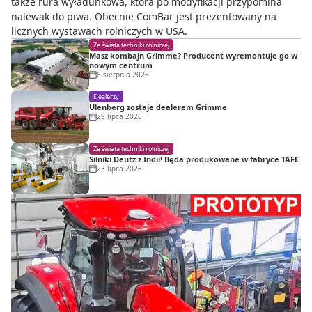
także rura wyładunkowa, która po modyfikacji przypomina
nalewak do piwa. Obecnie ComBar jest prezentowany na
licznych wystawach rolniczych w USA.
Ze świata techniki rolniczej
Masz kombajn Grimme? Producent wyremontuje go w
nowym centrum
6 sierpnia 2026
Dealerzy
Ulenberg zostaje dealerem Grimme
29 lipca 2026
Ze świata techniki rolniczej
Silniki Deutz z Indii! Będą produkowane w fabryce TAFE
23 lipca 2026