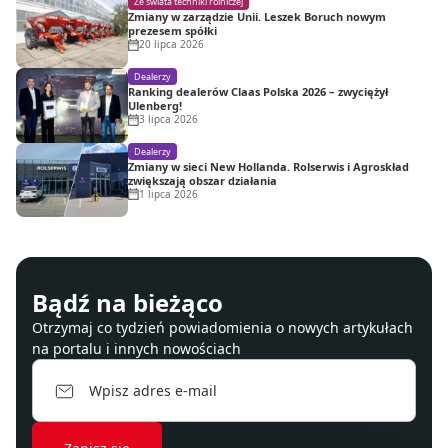
Ze świata techniki rolniczej
Zmiany w zarządzie Unii. Leszek Boruch nowym
prezesem spółki
20 lipca 2026
Dealerzy
Ranking dealerów Claas Polska 2026 – zwyciężył
Ulenberg!
3 lipca 2026
Dealerzy
Zmiany w sieci New Hollanda. Rolserwis i Agroskład
zwiększają obszar działania
1 lipca 2026
Bądź na bieżąco
Otrzymaj co tydzień powiadomienia o nowych artykułach
na portalu i innych nowościach