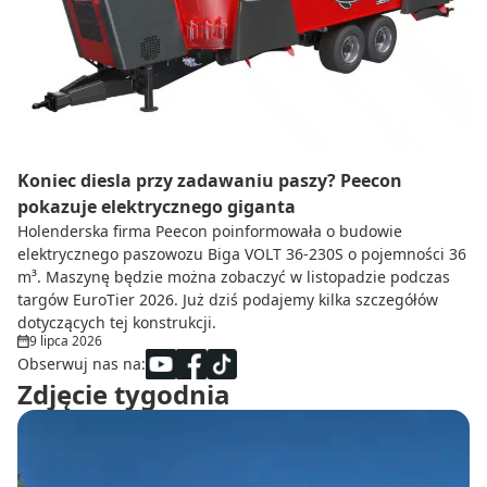
Do zbioru
Rolnictwo precyzyjne
Dealerzy
Ze świata techniki rolniczej
Koniec diesla przy zadawaniu paszy? Peecon
pokazuje elektrycznego giganta
Holenderska firma Peecon poinformowała o budowie
elektrycznego paszowozu Biga VOLT 36-230S o pojemności 36
m³. Maszynę będzie można zobaczyć w listopadzie podczas
targów EuroTier 2026. Już dziś podajemy kilka szczegółów
dotyczących tej konstrukcji.
9 lipca 2026
Obserwuj nas na:
Zdjęcie tygodnia