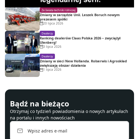
Ze świata techniki rolniczej
Zmiany w zarządzie Unii. Leszek Boruch nowym
prezesem spółki
20 lipca 2026
Dealerzy
Ranking dealerów Claas Polska 2026 – zwyciężył
Ulenberg!
3 lipca 2026
Dealerzy
Zmiany w sieci New Hollanda. Rolserwis i Agroskład
zwiększają obszar działania
1 lipca 2026
Bądź na bieżąco
Otrzymaj co tydzień powiadomienia o nowych artykułach
na portalu i innych nowościach