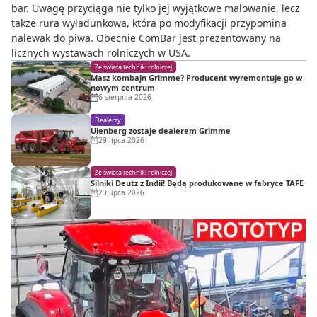
bar. Uwagę przyciąga nie tylko jej wyjątkowe malowanie, lecz
także rura wyładunkowa, która po modyfikacji przypomina
nalewak do piwa. Obecnie ComBar jest prezentowany na
licznych wystawach rolniczych w USA.
Ze świata techniki rolniczej
Masz kombajn Grimme? Producent wyremontuje go w
nowym centrum
6 sierpnia 2026
Dealerzy
Ulenberg zostaje dealerem Grimme
29 lipca 2026
Ze świata techniki rolniczej
Silniki Deutz z Indii! Będą produkowane w fabryce TAFE
23 lipca 2026