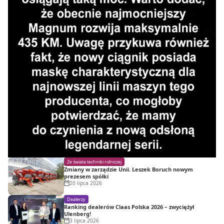
Ze świata techniki rolniczej
Zmiany w zarządzie Unii. Leszek Boruch nowym
prezesem spółki
20 lipca 2026
Dealerzy
Ranking dealerów Claas Polska 2026 – zwyciężył
Ulenberg!
3 lipca 2026