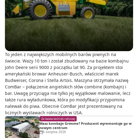
To jeden z największych mobilnych barów piwnych na
świecie. Waży 10 ton i został zbudowany na bazie kombajnu
John Deere serii 9000 z początku lat 90. Za projektem stoi
amerykański browar Anheuser-Busch, właściciel marek
Budweiser, Corona i Stella Artois. Maszyna otrzymała nazwę
ComBar – połączenie angielskich słów combine (kombajn) i
bar. Uwagę przyciąga nie tylko jej wyjątkowe malowanie, lecz
także rura wyładunkowa, która po modyfikacji przypomina
nalewak do piwa. Obecnie ComBar jest prezentowany na
licznych wystawach rolniczych w USA.
Ze świata techniki rolniczej
Masz kombajn Grimme? Producent wyremontuje go w
nowym centrum
6 sierpnia 2026