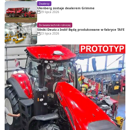
Dealerzy
Ulenberg zostaje dealerem Grimme
29 lipca 2026
Ze świata techniki rolniczej
Silniki Deutz z Indii! Będą produkowane w fabryce TAFE
23 lipca 2026