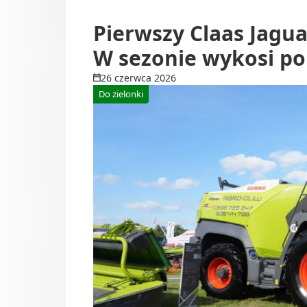
Do 
Dl
Pierwszy Claas Jaguar
Up
W sezonie wykosi p
Sie
26 czerwca 2026
Och
Do zielonki
Tra
Do 
Rol
Dea
Ze 