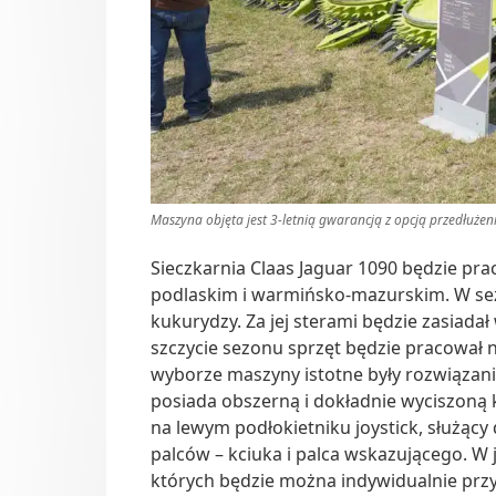
Maszyna objęta jest 3-letnią gwarancją z opcją przedłużeni
Sieczkarnia Claas Jaguar 1090 będzie pra
podlaskim i warmińsko-mazurskim. W sez
kukurydzy. Za jej sterami będzie zasiadał
szczycie sezonu sprzęt będzie pracował 
wyborze maszyny istotne były rozwiązani
posiada obszerną i dokładnie wyciszoną
na lewym podłokietniku joystick, służ
palców – kciuka i palca wskazującego. W j
których będzie można indywidualnie przy