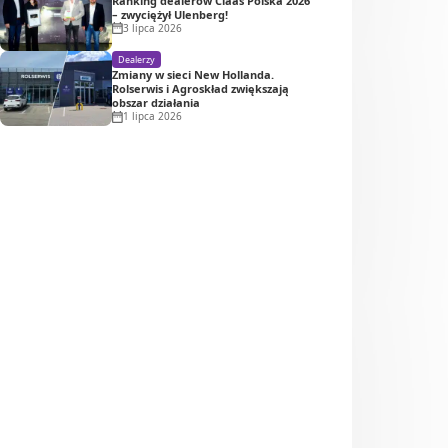
Ranking dealerów Claas Polska 2026
– zwyciężył Ulenberg!
3 lipca 2026
Dealerzy
Zmiany w sieci New Hollanda.
Rolserwis i Agroskład zwiększają
obszar działania
1 lipca 2026