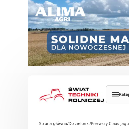
Przejdź do treści
Kate
Cią
Ład
Strona główna
/
Do zielonki
/
Pierwszy Claas Jagu