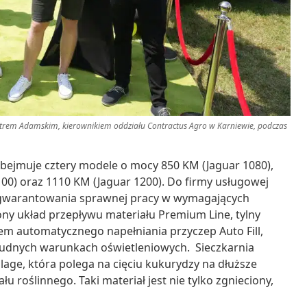
trem Adamskim, kierownikiem oddziału Contractus Agro w Karniewie, podczas
 obejmuje cztery modele o mocy 850 KM (Jaguar 1080),
100) oraz 1110 KM (Jaguar 1200). Do firmy usługowej
 zagwarantowania sprawnej pracy w wymagających
y układ przepływu materiału Premium Line, tylny
m automatycznego napełniania przyczep Auto Fill,
rudnych warunkach oświetleniowych. Sieczkarnia
age, która polega na cięciu kukurydzy na dłuższe
u roślinnego. Taki materiał jest nie tylko zgnieciony,