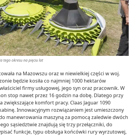
a tego okresu na pięciu lat
cowała na Mazowszu oraz w niewielkiej części w woj.
onie będzie kosiła co najmniej 1000 hektarów
 właściciel firmy usługowej, jego syn oraz pracownik. W
non stop nawet przez 16 godzin na dobę. Dlatego przy
a zwiększające komfort pracy. Claas Jaguar 1090
 kabinę. Innowacyjnym rozwiązaniem jest umieszczony
ący do manewrowania maszyną za pomocą zaledwie dwóch
ego sąsiedztwie znajdują się trzy przełączniki, do
pisać funkcje, typu obsługa końcówki rury wyrzutowej,