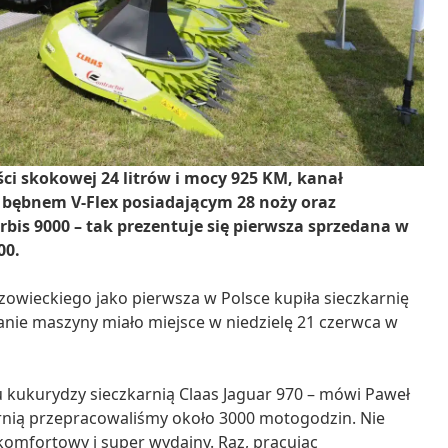
i skokowej 24 litrów i mocy 925 KM, kanał
 bębnem V-Flex posiadającym 28 noży oraz
is 9000 – tak prezentuje się pierwsza sprzedana w
00.
wieckiego jako pierwsza w Polsce kupiła sieczkarnię
azanie maszyny miało miejsce w niedzielę 21 czerwca w
u kukurydzy sieczkarnią Claas Jaguar 970 – mówi Paweł
karnią przepracowaliśmy około 3000 motogodzin. Nie
komfortowy i super wydajny. Raz, pracując