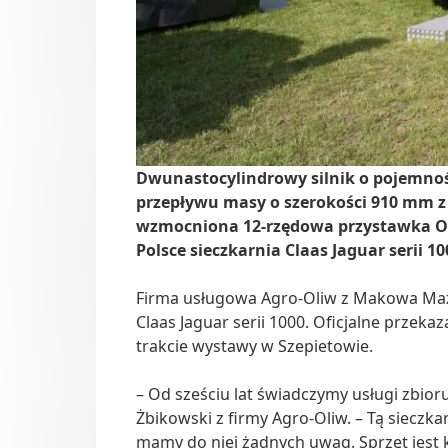
Dwunastocylindrowy silnik o pojemnośc
przepływu masy o szerokości 910 mm z
wzmocniona 12-rzędowa przystawka Orb
Polsce sieczkarnia Claas Jaguar serii 10
Firma usługowa Agro-Oliw z Makowa Mazo
Claas Jaguar serii 1000. Oficjalne przek
trakcie wystawy w Szepietowie.
– Od sześciu lat świadczymy usługi zbior
Żbikowski z firmy Agro-Oliw. – Tą siecz
mamy do niej żadnych uwag. Sprzęt jest 