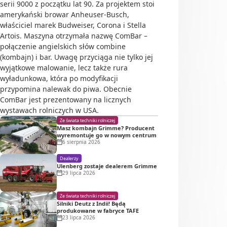
serii 9000 z początku lat 90. Za projektem stoi
amerykański browar Anheuser-Busch,
właściciel marek Budweiser, Corona i Stella
Artois. Maszyna otrzymała nazwę ComBar –
połączenie angielskich słów combine
(kombajn) i bar. Uwagę przyciąga nie tylko jej
wyjątkowe malowanie, lecz także rura
wyładunkowa, która po modyfikacji
przypomina nalewak do piwa. Obecnie
ComBar jest prezentowany na licznych
wystawach rolniczych w USA.
Ze świata techniki rolniczej
Masz kombajn Grimme? Producent
wyremontuje go w nowym centrum
6 sierpnia 2026
Dealerzy
Ulenberg zostaje dealerem Grimme
29 lipca 2026
Ze świata techniki rolniczej
Silniki Deutz z Indii! Będą
produkowane w fabryce TAFE
23 lipca 2026