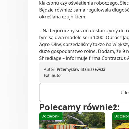
klaksonu czy oświetlenia roboczego. Sie
Będzie również sama regulowała długość 
określana czujnikiem.
– Na tegoroczny sezon dostarczymy do ro
tym są dwa modele serii 1000. Oprócz Ja
Agro-Oliw, sprzedaliśmy także największ
duże gospodarstwo rolne. Dodam, że 9 n
Shredlage – informuje firma Contractus 
Autor: Przemysław Staniszewski
Fot. autor
Udos
Polecamy również:
Do zielonki
Do zielo