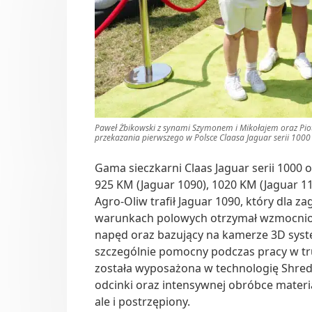
Paweł Żbikowski z synami Szymonem i Mikołajem oraz Pio
przekazania pierwszego w Polsce Claasa Jaguar serii 1000
Gama sieczkarni Claas Jaguar serii 1000
925 KM (Jaguar 1090), 1020 KM (Jaguar 1
Agro-Oliw trafił Jaguar 1090, który dla
warunkach polowych otrzymał wzmocnion
napęd oraz bazujący na kamerze 3D syste
szczególnie pomocny podczas pracy w t
została wyposażona w technologię Shredl
odcinki oraz intensywnej obróbce materiał
ale i postrzępiony.