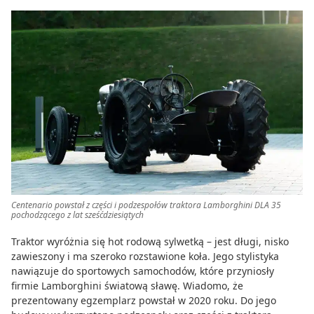
Centenario powstał z części i podzespołów traktora Lamborghini DLA 35
pochodzącego z lat sześćdziesiątych
Traktor wyróżnia się hot rodową sylwetką – jest długi, nisko
zawieszony i ma szeroko rozstawione koła. Jego stylistyka
nawiązuje do sportowych samochodów, które przyniosły
firmie Lamborghini światową sławę. Wiadomo, że
prezentowany egzemplarz powstał w 2020 roku. Do jego