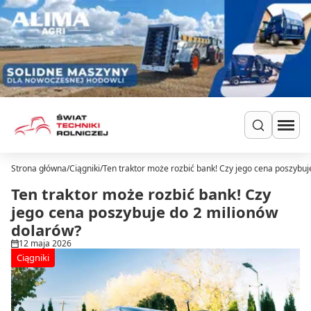
Przejdź do treści
Strona główna
/
Ciągniki
/
Ten traktor może rozbić bank! Czy jego cena poszybuj
Szukaj
Ciągniki
Ten traktor może rozbić bank! Czy
Ładowarki
jego cena poszybuje do 2 milionów
Do zielonki
dolarów?
Dla hodowców
12 maja 2026
Uprawa
Ciągniki
Siew i nawożenie
Ochrona i nawadnianie
Transport i przechowywanie