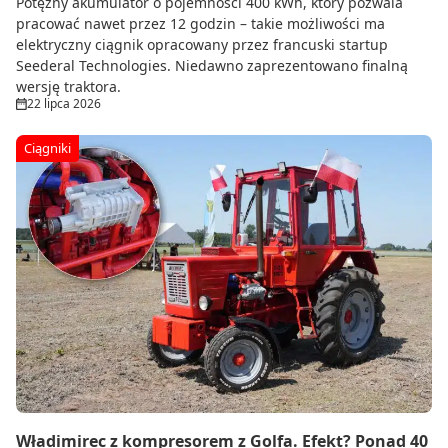
Potężny akumulator o pojemności 400 kWh, który pozwala
pracować nawet przez 12 godzin – takie możliwości ma
elektryczny ciągnik opracowany przez francuski startup
Seederal Technologies. Niedawno zaprezentowano finalną
wersję traktora.
22 lipca 2026
Ciągniki
Władimirec z kompresorem z Golfa. Efekt? Ponad 40