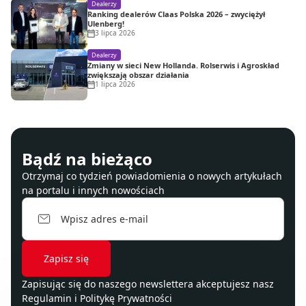
Dealerzy
Ranking dealerów Claas Polska 2026 – zwyciężył
Ulenberg!
3 lipca 2026
Dealerzy
Zmiany w sieci New Hollanda. Rolserwis i Agroskład
zwiększają obszar działania
1 lipca 2026
Bądź na bieżąco
Otrzymaj co tydzień powiadomienia o nowych artykułach
na portalu i innych nowościach
Zapisując się do naszego newslettera akceptujesz nasz
Regulamin
i
Politykę Prywatności