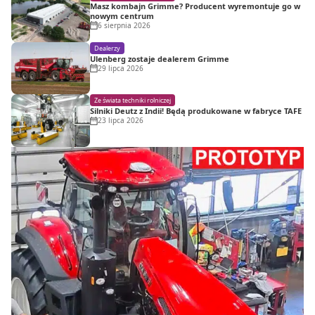
Masz kombajn Grimme? Producent wyremontuje go w
nowym centrum
6 sierpnia 2026
Dealerzy
Ulenberg zostaje dealerem Grimme
29 lipca 2026
Ze świata techniki rolniczej
Silniki Deutz z Indii! Będą produkowane w fabryce TAFE
23 lipca 2026