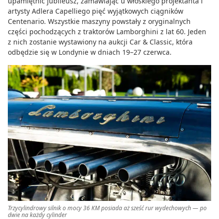
upamiętnić jubileusz, zamawiając u włoskiego projektanta i
artysty Adlera Capelliego pięć wyjątkowych ciągników
Centenario. Wszystkie maszyny powstały z oryginalnych
części pochodzących z traktorów Lamborghini z lat 60. Jeden
z nich zostanie wystawiony na aukcji Car & Classic, która
odbędzie się w Londynie w dniach 19–27 czerwca.
Trzycylindrowy silnik o mocy 36 KM posiada aż sześć rur wydechowych — po
dwie na każdy cylinder