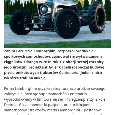
Do zbioru
Rolnictwo precyzyjne
Dealerzy
Ze świata techniki rolniczej
Zanim Ferruccio Lamborghini rozpoczął produkcję
sportowych samochodów, zajmował się wytwarzaniem
ciągników. Dlatego w 2016 roku, z okazji setnej rocznicy
jego urodzin, projektant Adler Capelli rozpoczął budowę
pięciu unikatowych traktorów Centenario. Jeden z nich
wkrótce trafi na aukcję.
Firma Lamborghini uczciła setną rocznicę urodzin swojego
założyciela, tworząc supersamochód Centenario,
wyprodukowany w limitowanej serii 40 egzemplarzy. Z kolei
Dietmar Götz – niemiecki pasjonat oraz kolekcjoner
samochodów i traktorów marki Lamborghini – postanowił