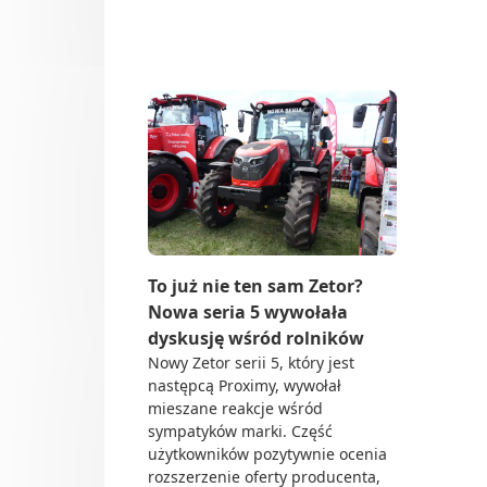
Do 
Dl
Zetor rada 5
Up
Sie
Och
Tra
Do 
Rol
Dea
Ze 
To już nie ten sam Zetor?
Nowa seria 5 wywołała
dyskusję wśród rolników
Nowy Zetor serii 5, który jest
następcą Proximy, wywołał
mieszane reakcje wśród
sympatyków marki. Część
użytkowników pozytywnie ocenia
rozszerzenie oferty producenta,