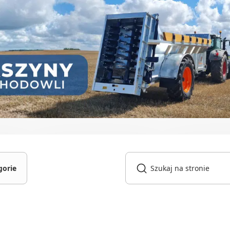
gorie
gniki
owarki