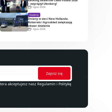
Ranking dealerów Claas Polska 2026
– zwyciężył Ulenberg!
3 lipca 2026
Dealerzy
Zmiany w sieci New Hollanda.
Rolserwis i Agroskład zwiększają
obszar działania
1 lipca 2026
ttera akceptujesz nasz
Regulamin
i
Politykę