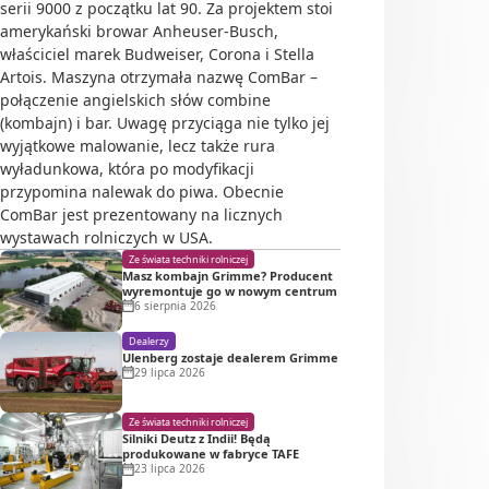
serii 9000 z początku lat 90. Za projektem stoi
amerykański browar Anheuser-Busch,
właściciel marek Budweiser, Corona i Stella
Artois. Maszyna otrzymała nazwę ComBar –
połączenie angielskich słów combine
(kombajn) i bar. Uwagę przyciąga nie tylko jej
wyjątkowe malowanie, lecz także rura
wyładunkowa, która po modyfikacji
przypomina nalewak do piwa. Obecnie
ComBar jest prezentowany na licznych
wystawach rolniczych w USA.
Ze świata techniki rolniczej
Masz kombajn Grimme? Producent
wyremontuje go w nowym centrum
6 sierpnia 2026
Dealerzy
Ulenberg zostaje dealerem Grimme
29 lipca 2026
Ze świata techniki rolniczej
Silniki Deutz z Indii! Będą
produkowane w fabryce TAFE
23 lipca 2026