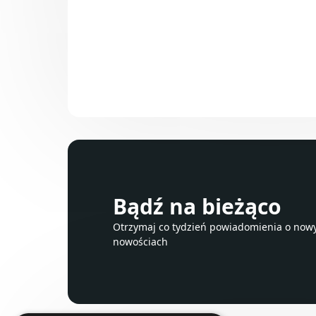
Bądź na bieżąco
Otrzymaj co tydzień powiadomienia o nowyc
nowościach