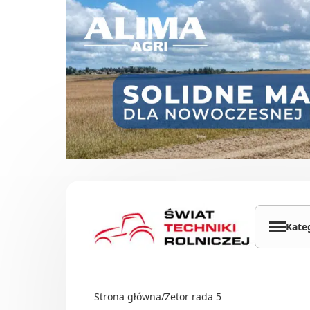
Przejdź do treści
Kate
Cią
Ład
Strona główna
/
Zetor rada 5