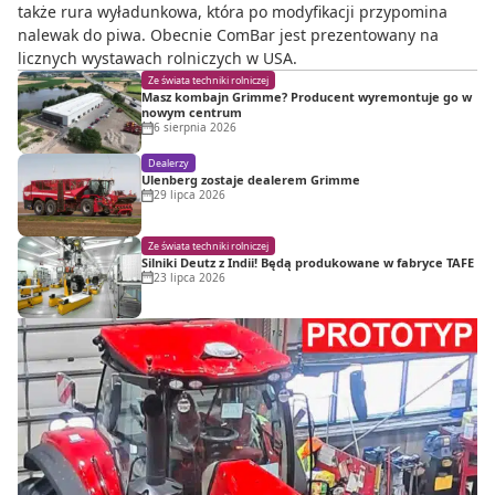
także rura wyładunkowa, która po modyfikacji przypomina
nalewak do piwa. Obecnie ComBar jest prezentowany na
licznych wystawach rolniczych w USA.
Ze świata techniki rolniczej
Masz kombajn Grimme? Producent wyremontuje go w
nowym centrum
6 sierpnia 2026
Dealerzy
Ulenberg zostaje dealerem Grimme
29 lipca 2026
Ze świata techniki rolniczej
Silniki Deutz z Indii! Będą produkowane w fabryce TAFE
23 lipca 2026