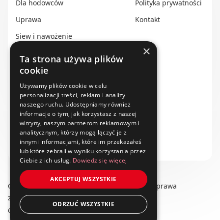
Dla hodowców
Polityka prywatności
Uprawa
Kontakt
Siew i nawożenie
×
Ochrona i nawadnianie
Ta strona używa plików
cookie
Transport i przechowywanie
Do zbioru
Używamy plików cookie w celu
personalizacji treści, reklam i analizy
Rolnictwo precyzyjne
naszego ruchu. Udostępniamy również
informacje o tym, jak korzystasz z naszej
Dealerzy
witryny, naszym partnerom reklamowym i
analitycznym, którzy mogą łączyć je z
Ze świata techniki rolniczej
innymi informacjami, które im przekazałeś
lub które zebrali w wyniku korzystania przez
Ciebie z ich usług.
Dowiedz się więcej
AKCEPTUJ WSZYSTKIE
Copyright © 2025 swiat-techniki.pl. Wszelkie prawa
zastrzeżone.
ODRZUĆ WSZYSTKIE
Obserwuj nas na: