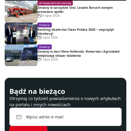
Ze świata techniki rolniczej
Zmiany w zarządzie Unii. Leszek Boruch nowym
prezesem spółki
20 lipca 2026
Dealerzy
Ranking dealerów Claas Polska 2026 – zwyciężył
Ulenberg!
3 lipca 2026
Dealerzy
Zmiany w sieci New Hollanda. Rolserwis i Agroskład
zwiększają obszar działania
1 lipca 2026
Bądź na bieżąco
Otrzymaj co tydzień powiadomienia o nowych artykułach
na portalu i innych nowościach