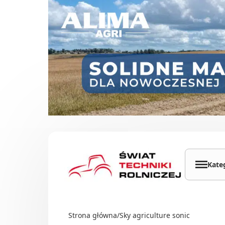
Przejdź do treści
Kate
Cią
Ład
Strona główna
/
Sky agriculture sonic