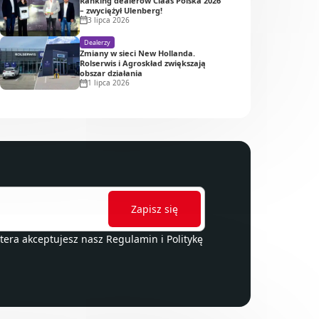
Ranking dealerów Claas Polska 2026
– zwyciężył Ulenberg!
3 lipca 2026
Dealerzy
Zmiany w sieci New Hollanda.
Rolserwis i Agroskład zwiększają
obszar działania
1 lipca 2026
ttera akceptujesz nasz
Regulamin
i
Politykę