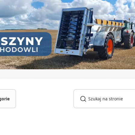
gorie
gniki
owarki