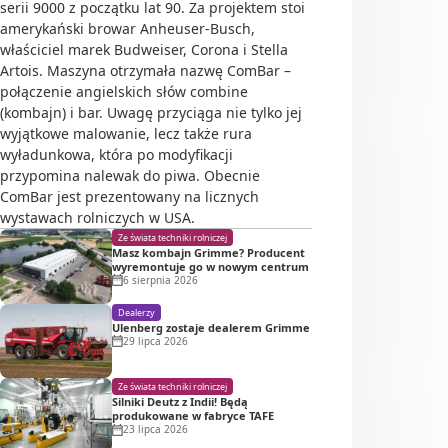
serii 9000 z początku lat 90. Za projektem stoi
amerykański browar Anheuser-Busch,
właściciel marek Budweiser, Corona i Stella
Artois. Maszyna otrzymała nazwę ComBar –
połączenie angielskich słów combine
(kombajn) i bar. Uwagę przyciąga nie tylko jej
wyjątkowe malowanie, lecz także rura
wyładunkowa, która po modyfikacji
przypomina nalewak do piwa. Obecnie
ComBar jest prezentowany na licznych
wystawach rolniczych w USA.
Ze świata techniki rolniczej
Masz kombajn Grimme? Producent
wyremontuje go w nowym centrum
6 sierpnia 2026
Dealerzy
Ulenberg zostaje dealerem Grimme
29 lipca 2026
Ze świata techniki rolniczej
Silniki Deutz z Indii! Będą
produkowane w fabryce TAFE
23 lipca 2026