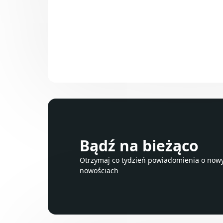
Bądź na bieżąco
Otrzymaj co tydzień powiadomienia o nowyc
nowościach