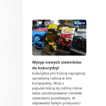
Do 
Dl
Sky agriculture son
Up
Sie
Och
Tra
Do 
Rol
Dea
Ze 
Wysyp nowych siewników
do kukurydzy!
Kukurydza jest trzecią najczęściej
uprawianą rośliną w Unii
Europejskiej. Wraz z
popularnością tej rośliny rośnie
także zainteresowanie rolników
siewnikami punktowymi. W
odpowiedzi kolejni producenci