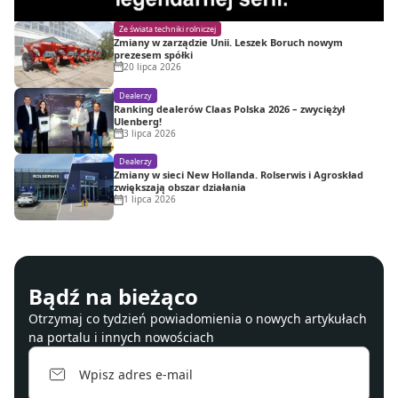
Ze świata techniki rolniczej
Zmiany w zarządzie Unii. Leszek Boruch nowym
prezesem spółki
20 lipca 2026
Dealerzy
Ranking dealerów Claas Polska 2026 – zwyciężył
Ulenberg!
3 lipca 2026
Dealerzy
Zmiany w sieci New Hollanda. Rolserwis i Agroskład
zwiększają obszar działania
1 lipca 2026
Bądź na bieżąco
Otrzymaj co tydzień powiadomienia o nowych artykułach
na portalu i innych nowościach