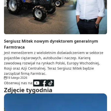
Do zbioru
Rolnictwo precyzyjne
Dealerzy
Ze świata techniki rolniczej
Sergiusz Mitek nowym dyrektorem generalnym
Farmtraca
Jest menedżerem z wieloletnim doświadczeniem w sektorze
pojazdów ciężarowych, autobusów i naczep. Karierę
zawodową rozwijał na rynkach Polski, Europy Wschodniej,
Rosji oraz Azji Centralnej. Teraz Sergiusz Mitek będzie
zarządzał firmą Farmtrac.
19 lutego 2026
Obserwuj nas na:
Zdjęcie tygodnia