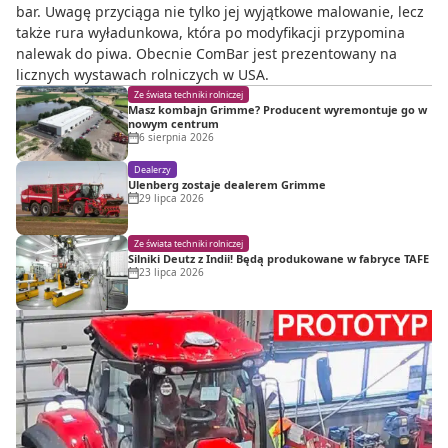
bar. Uwagę przyciąga nie tylko jej wyjątkowe malowanie, lecz
także rura wyładunkowa, która po modyfikacji przypomina
nalewak do piwa. Obecnie ComBar jest prezentowany na
licznych wystawach rolniczych w USA.
Ze świata techniki rolniczej
Masz kombajn Grimme? Producent wyremontuje go w
nowym centrum
6 sierpnia 2026
Dealerzy
Ulenberg zostaje dealerem Grimme
29 lipca 2026
Ze świata techniki rolniczej
Silniki Deutz z Indii! Będą produkowane w fabryce TAFE
23 lipca 2026