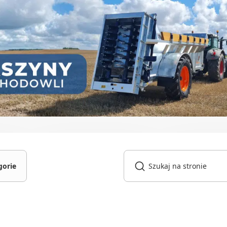
gorie
gniki
owarki