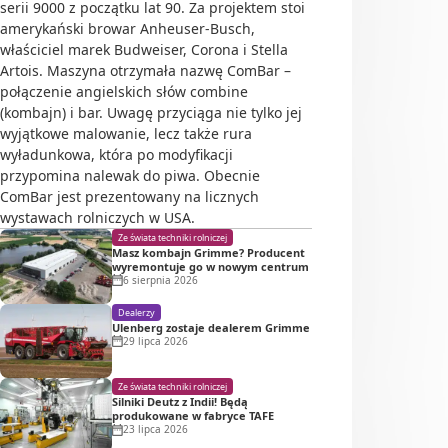
serii 9000 z początku lat 90. Za projektem stoi
amerykański browar Anheuser-Busch,
właściciel marek Budweiser, Corona i Stella
Artois. Maszyna otrzymała nazwę ComBar –
połączenie angielskich słów combine
(kombajn) i bar. Uwagę przyciąga nie tylko jej
wyjątkowe malowanie, lecz także rura
wyładunkowa, która po modyfikacji
przypomina nalewak do piwa. Obecnie
ComBar jest prezentowany na licznych
wystawach rolniczych w USA.
Ze świata techniki rolniczej
Masz kombajn Grimme? Producent
wyremontuje go w nowym centrum
6 sierpnia 2026
Dealerzy
Ulenberg zostaje dealerem Grimme
29 lipca 2026
Ze świata techniki rolniczej
Silniki Deutz z Indii! Będą
produkowane w fabryce TAFE
23 lipca 2026