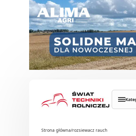
Przejdź do treści
Kate
Cią
Ład
Strona główna
/
rozsiewacz rauch