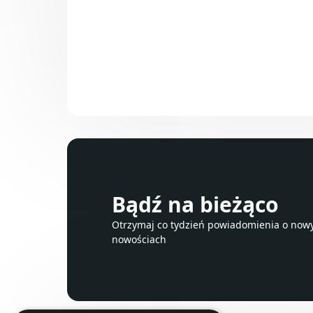
Bądź na bieżąco
Otrzymaj co tydzień powiadomienia o nowyc
nowościach