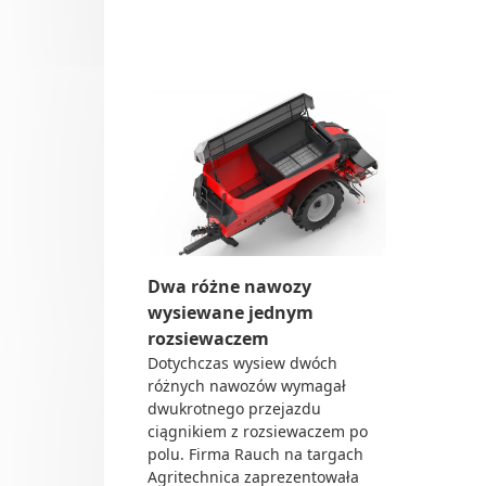
Do 
Dl
rozsiewacz rauch
Up
Sie
Och
Tra
Do 
Rol
Dea
Ze 
Dwa różne nawozy
wysiewane jednym
rozsiewaczem
Dotychczas wysiew dwóch
różnych nawozów wymagał
dwukrotnego przejazdu
ciągnikiem z rozsiewaczem po
polu. Firma Rauch na targach
Agritechnica zaprezentowała