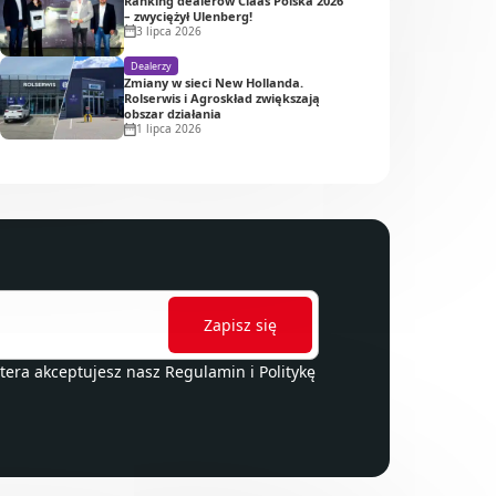
Ranking dealerów Claas Polska 2026
– zwyciężył Ulenberg!
3 lipca 2026
Dealerzy
Zmiany w sieci New Hollanda.
Rolserwis i Agroskład zwiększają
obszar działania
1 lipca 2026
ttera akceptujesz nasz
Regulamin
i
Politykę