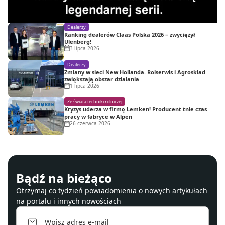
Dealerzy
Ranking dealerów Claas Polska 2026 – zwyciężył
Ulenberg!
3 lipca 2026
Dealerzy
Zmiany w sieci New Hollanda. Rolserwis i Agroskład
zwiększają obszar działania
1 lipca 2026
Ze świata techniki rolniczej
Kryzys uderza w firmę Lemken! Producent tnie czas
pracy w fabryce w Alpen
26 czerwca 2026
Bądź na bieżąco
Otrzymaj co tydzień powiadomienia o nowych artykułach
na portalu i innych nowościach