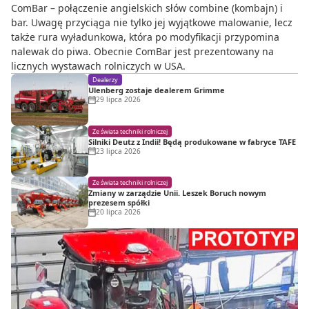
ComBar – połączenie angielskich słów combine (kombajn) i
bar. Uwagę przyciąga nie tylko jej wyjątkowe malowanie, lecz
także rura wyładunkowa, która po modyfikacji przypomina
nalewak do piwa. Obecnie ComBar jest prezentowany na
licznych wystawach rolniczych w USA.
Dealerzy
Ulenberg zostaje dealerem Grimme
29 lipca 2026
Ze świata techniki rolniczej
Silniki Deutz z Indii! Będą produkowane w fabryce TAFE
23 lipca 2026
Ze świata techniki rolniczej
Zmiany w zarządzie Unii. Leszek Boruch nowym
prezesem spółki
20 lipca 2026