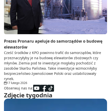
Do zbioru
Rolnictwo precyzyjne
Dealerzy
Ze świata techniki rolniczej
Prezes Pronaru apeluje do samorządów o budowę
elewatorów
Cześć środków z KPO powinno trafić do samorządów, które
przeznaczyłyby je na budowę elewatorów zbożowych czy
młynów. Ziemia pod te inwestycje mogłaby pochodzić z
zasobów Skarbu Państwa. Takie inwestycje wzmocniłyby
bezpieczeństwo żywnościowe Polski oraz ustabilizowały
rynek.
17 lutego 2026
Obserwuj nas na:
Zdjęcie tygodnia