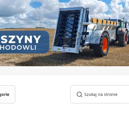
gorie
gniki
owarki