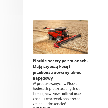
Do 
Dl
hedery
Up
Sie
Och
Tra
Do 
Rol
Dea
Płockie hedery po zmianach.
Ze 
Mają szybszą kosę i
przekonstruowany układ
napędowy
W produkowanych w Płocku
hederach przeznaczonych do
kombajnów New Holland oraz
Case IH wprowadzono szereg
zmian i udoskonaleń.
10 lipca 2025