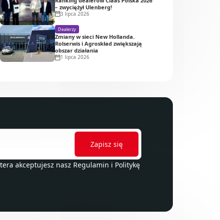
Ranking dealerów Claas Polska 2026
– zwyciężył Ulenberg!
3 lipca 2026
Dealerzy
Zmiany w sieci New Hollanda.
Rolserwis i Agroskład zwiększają
obszar działania
1 lipca 2026
ttera akceptujesz nasz
Regulamin
i
Politykę