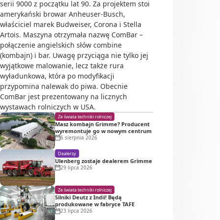
serii 9000 z początku lat 90. Za projektem stoi
amerykański browar Anheuser-Busch,
właściciel marek Budweiser, Corona i Stella
Artois. Maszyna otrzymała nazwę ComBar –
połączenie angielskich słów combine
(kombajn) i bar. Uwagę przyciąga nie tylko jej
wyjątkowe malowanie, lecz także rura
wyładunkowa, która po modyfikacji
przypomina nalewak do piwa. Obecnie
ComBar jest prezentowany na licznych
wystawach rolniczych w USA.
Ze świata techniki rolniczej
Masz kombajn Grimme? Producent
wyremontuje go w nowym centrum
6 sierpnia 2026
Dealerzy
Ulenberg zostaje dealerem Grimme
29 lipca 2026
Ze świata techniki rolniczej
Silniki Deutz z Indii! Będą
produkowane w fabryce TAFE
23 lipca 2026