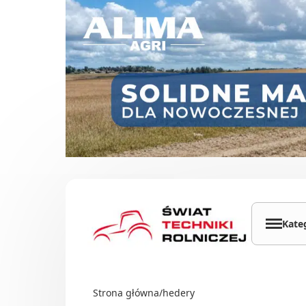
Przejdź do treści
Kate
Cią
Ład
Strona główna
/
hedery