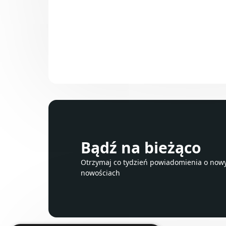
Bądź na bieżąco
Otrzymaj co tydzień powiadomienia o nowyc
nowościach