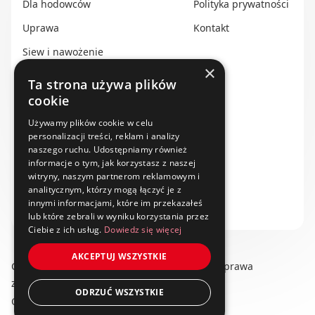
Dla hodowców
Polityka prywatności
Uprawa
Kontakt
Siew i nawożenie
×
Ochrona i nawadnianie
Ta strona używa plików
cookie
Transport i przechowywanie
Do zbioru
Używamy plików cookie w celu
personalizacji treści, reklam i analizy
Rolnictwo precyzyjne
naszego ruchu. Udostępniamy również
informacje o tym, jak korzystasz z naszej
Dealerzy
witryny, naszym partnerom reklamowym i
analitycznym, którzy mogą łączyć je z
Ze świata techniki rolniczej
innymi informacjami, które im przekazałeś
lub które zebrali w wyniku korzystania przez
Ciebie z ich usług.
Dowiedz się więcej
AKCEPTUJ WSZYSTKIE
Copyright © 2025 swiat-techniki.pl. Wszelkie prawa
zastrzeżone.
ODRZUĆ WSZYSTKIE
Obserwuj nas na: