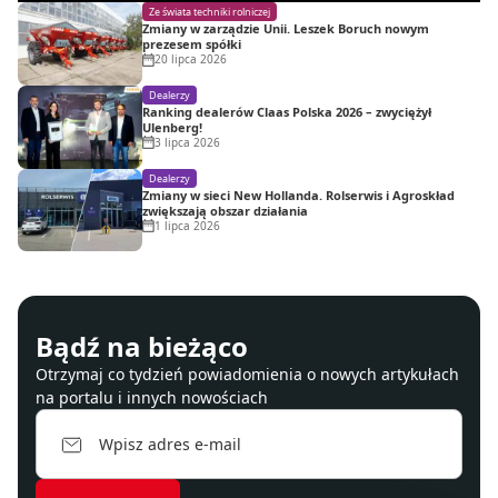
Ze świata techniki rolniczej
Zmiany w zarządzie Unii. Leszek Boruch nowym
prezesem spółki
20 lipca 2026
Dealerzy
Ranking dealerów Claas Polska 2026 – zwyciężył
Ulenberg!
3 lipca 2026
Dealerzy
Zmiany w sieci New Hollanda. Rolserwis i Agroskład
zwiększają obszar działania
1 lipca 2026
Bądź na bieżąco
Otrzymaj co tydzień powiadomienia o nowych artykułach
na portalu i innych nowościach