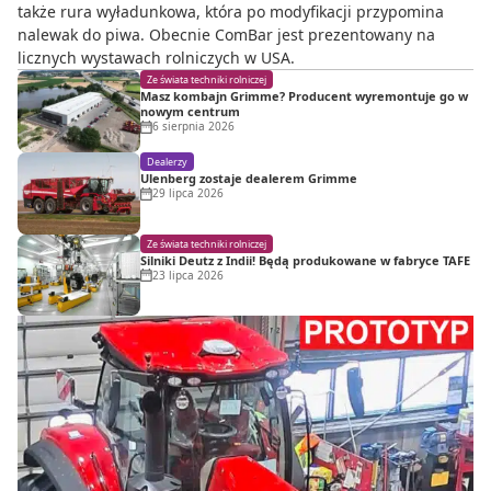
także rura wyładunkowa, która po modyfikacji przypomina
nalewak do piwa. Obecnie ComBar jest prezentowany na
licznych wystawach rolniczych w USA.
Ze świata techniki rolniczej
Masz kombajn Grimme? Producent wyremontuje go w
nowym centrum
6 sierpnia 2026
Dealerzy
Ulenberg zostaje dealerem Grimme
29 lipca 2026
Ze świata techniki rolniczej
Silniki Deutz z Indii! Będą produkowane w fabryce TAFE
23 lipca 2026