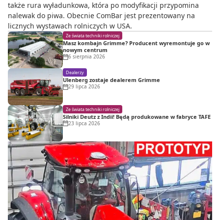
także rura wyładunkowa, która po modyfikacji przypomina
nalewak do piwa. Obecnie ComBar jest prezentowany na
licznych wystawach rolniczych w USA.
Ze świata techniki rolniczej
Masz kombajn Grimme? Producent wyremontuje go w
nowym centrum
6 sierpnia 2026
Dealerzy
Ulenberg zostaje dealerem Grimme
29 lipca 2026
Ze świata techniki rolniczej
Silniki Deutz z Indii! Będą produkowane w fabryce TAFE
23 lipca 2026