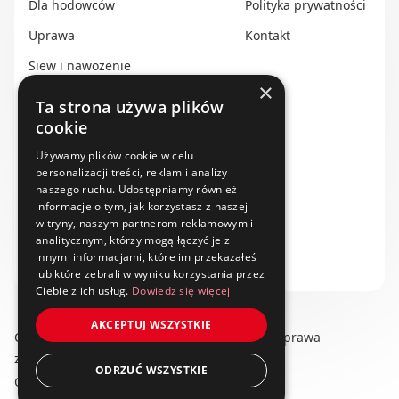
Dla hodowców
Polityka prywatności
Uprawa
Kontakt
Siew i nawożenie
×
Ochrona i nawadnianie
Ta strona używa plików
cookie
Transport i przechowywanie
Do zbioru
Używamy plików cookie w celu
personalizacji treści, reklam i analizy
Rolnictwo precyzyjne
naszego ruchu. Udostępniamy również
informacje o tym, jak korzystasz z naszej
Dealerzy
witryny, naszym partnerom reklamowym i
analitycznym, którzy mogą łączyć je z
Ze świata techniki rolniczej
innymi informacjami, które im przekazałeś
lub które zebrali w wyniku korzystania przez
Ciebie z ich usług.
Dowiedz się więcej
AKCEPTUJ WSZYSTKIE
Copyright © 2025 swiat-techniki.pl. Wszelkie prawa
zastrzeżone.
ODRZUĆ WSZYSTKIE
Obserwuj nas na: