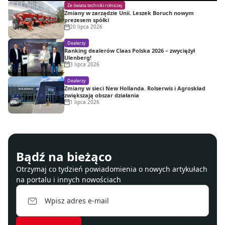
Ze świata techniki rolniczej
Zmiany w zarządzie Unii. Leszek Boruch nowym
prezesem spółki
20 lipca 2026
Dealerzy
Ranking dealerów Claas Polska 2026 – zwyciężył
Ulenberg!
3 lipca 2026
Dealerzy
Zmiany w sieci New Hollanda. Rolserwis i Agroskład
zwiększają obszar działania
1 lipca 2026
Bądź na bieżąco
Otrzymaj co tydzień powiadomienia o nowych artykułach
na portalu i innych nowościach