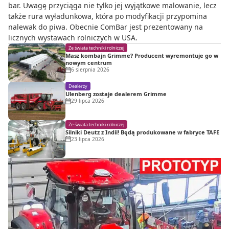
bar. Uwagę przyciąga nie tylko jej wyjątkowe malowanie, lecz
także rura wyładunkowa, która po modyfikacji przypomina
nalewak do piwa. Obecnie ComBar jest prezentowany na
licznych wystawach rolniczych w USA.
Ze świata techniki rolniczej
Masz kombajn Grimme? Producent wyremontuje go w
nowym centrum
6 sierpnia 2026
Dealerzy
Ulenberg zostaje dealerem Grimme
29 lipca 2026
Ze świata techniki rolniczej
Silniki Deutz z Indii! Będą produkowane w fabryce TAFE
23 lipca 2026