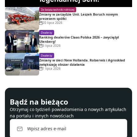
Ze świata techniki rolniczej
Zmiany w zarządzie Unii. Leszek Boruch nowym
prezesem spółki
20 lipca 2026
Dealerzy
Ranking dealerów Claas Polska 2026 – zwyciężył
Ulenberg!
3 lipca 2026
Dealerzy
Zmiany w sieci New Hollanda. Rolserwis i Agroskład
zwiększają obszar działania
1 lipca 2026
Bądź na bieżąco
Otrzymaj co tydzień powiadomienia o nowych artykułach
na portalu i innych nowościach