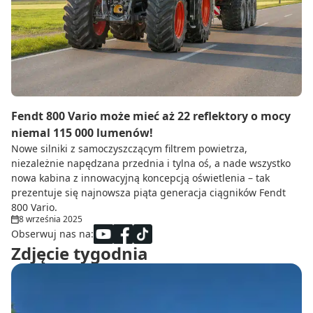
Do zbioru
Rolnictwo precyzyjne
Dealerzy
Ze świata techniki rolniczej
Fendt 800 Vario może mieć aż 22 reflektory o mocy
niemal 115 000 lumenów!
Nowe silniki z samoczyszczącym filtrem powietrza,
niezależnie napędzana przednia i tylna oś, a nade wszystko
nowa kabina z innowacyjną koncepcją oświetlenia – tak
prezentuje się najnowsza piąta generacja ciągników Fendt
800 Vario.
8 września 2025
Obserwuj nas na:
Zdjęcie tygodnia