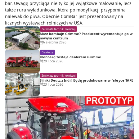
bar. Uwagę przyciąga nie tylko jej wyjątkowe malowanie, lecz
także rura wyładunkowa, która po modyfikacji przypomina
nalewak do piwa. Obecnie ComBar jest prezentowany na
licznych wystawach rolniczych w USA.
Ze świata techniki rolniczej
Masz kombajn Grimme? Producent wyremontuje go w
nowym centrum
6 sierpnia 2026
Dealerzy
Ulenberg zostaje dealerem Grimme
29 lipca 2026
Ze świata techniki rolniczej
Silniki Deutz z Indii! Będą produkowane w fabryce TAFE
23 lipca 2026