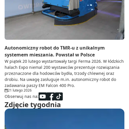
Do zbioru
Rolnictwo precyzyjne
Dealerzy
Ze świata techniki rolniczej
Autonomiczny robot do TMR-u z unikalnym
systemem mieszania. Powstał w Polsce
W piątek 20 lutego wystartowały targi Ferma 2026. W łódzkich
halach Expo niemal 200 wystawców prezentuje rozwiązania
przeznaczone dla hodowców bydła, trzody chlewnej oraz
drobiu. Na uwagę zasługuje m.in. autonomiczny robot do
zadawania paszy EM Falcon 400 Pro.
21 lutego 2026
Obserwuj nas na:
Zdjęcie tygodnia