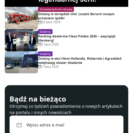
Ze świata techniki rolniczej
Zmiany w zarządzie Unii. Leszek Boruch nowym
prezesem spółki
20 lipca 2026
Dealerzy
Ranking dealerów Claas Polska 2026 – zwyciężył
Ulenberg!
3 lipca 2026
Dealerzy
Zmiany w sieci New Hollanda. Rolserwis i Agroskład
zwiększają obszar działania
1 lipca 2026
Bądź na bieżąco
Otrzymaj co tydzień powiadomienia o nowych artykułach
na portalu i innych nowościach