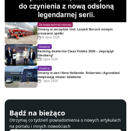
Ze świata techniki rolniczej
Zmiany w zarządzie Unii. Leszek Boruch nowym
prezesem spółki
20 lipca 2026
Dealerzy
Ranking dealerów Claas Polska 2026 – zwyciężył
Ulenberg!
3 lipca 2026
Dealerzy
Zmiany w sieci New Hollanda. Rolserwis i Agroskład
zwiększają obszar działania
1 lipca 2026
Bądź na bieżąco
Otrzymaj co tydzień powiadomienia o nowych artykułach
na portalu i innych nowościach