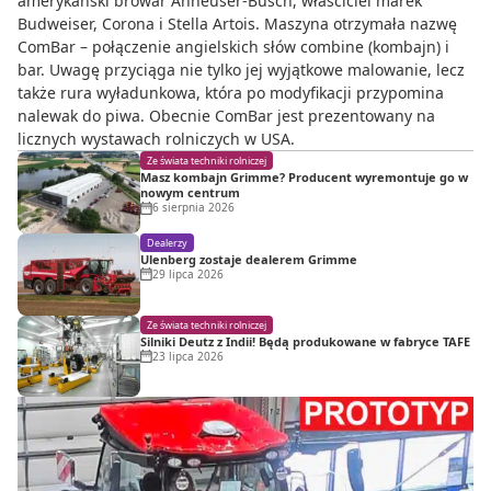
amerykański browar Anheuser-Busch, właściciel marek
Budweiser, Corona i Stella Artois. Maszyna otrzymała nazwę
ComBar – połączenie angielskich słów combine (kombajn) i
bar. Uwagę przyciąga nie tylko jej wyjątkowe malowanie, lecz
także rura wyładunkowa, która po modyfikacji przypomina
nalewak do piwa. Obecnie ComBar jest prezentowany na
licznych wystawach rolniczych w USA.
Ze świata techniki rolniczej
Masz kombajn Grimme? Producent wyremontuje go w
nowym centrum
6 sierpnia 2026
Dealerzy
Ulenberg zostaje dealerem Grimme
29 lipca 2026
Ze świata techniki rolniczej
Silniki Deutz z Indii! Będą produkowane w fabryce TAFE
23 lipca 2026