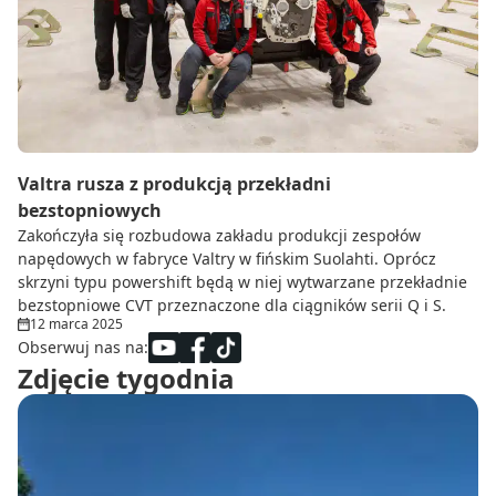
Do zbioru
Rolnictwo precyzyjne
Dealerzy
Ze świata techniki rolniczej
Valtra rusza z produkcją przekładni
bezstopniowych
Zakończyła się rozbudowa zakładu produkcji zespołów
napędowych w fabryce Valtry w fińskim Suolahti. Oprócz
skrzyni typu powershift będą w niej wytwarzane przekładnie
bezstopniowe CVT przeznaczone dla ciągników serii Q i S.
12 marca 2025
Obserwuj nas na:
Zdjęcie tygodnia