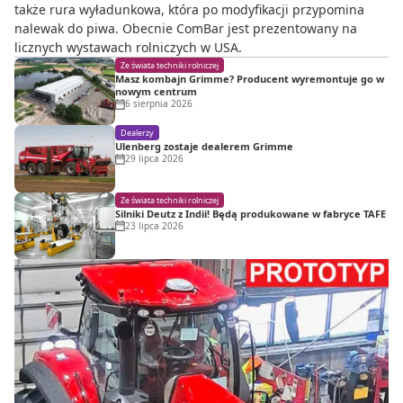
także rura wyładunkowa, która po modyfikacji przypomina
nalewak do piwa. Obecnie ComBar jest prezentowany na
licznych wystawach rolniczych w USA.
Ze świata techniki rolniczej
Masz kombajn Grimme? Producent wyremontuje go w
nowym centrum
6 sierpnia 2026
Dealerzy
Ulenberg zostaje dealerem Grimme
29 lipca 2026
Ze świata techniki rolniczej
Silniki Deutz z Indii! Będą produkowane w fabryce TAFE
23 lipca 2026