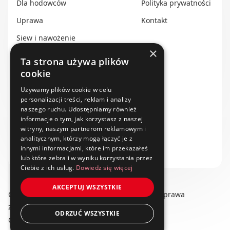
Dla hodowców
Polityka prywatności
Uprawa
Kontakt
Siew i nawożenie
×
Ochrona i nawadnianie
Ta strona używa plików
cookie
Transport i przechowywanie
Do zbioru
Używamy plików cookie w celu
personalizacji treści, reklam i analizy
Rolnictwo precyzyjne
naszego ruchu. Udostępniamy również
informacje o tym, jak korzystasz z naszej
Dealerzy
witryny, naszym partnerom reklamowym i
analitycznym, którzy mogą łączyć je z
Ze świata techniki rolniczej
innymi informacjami, które im przekazałeś
lub które zebrali w wyniku korzystania przez
Ciebie z ich usług.
Dowiedz się więcej
AKCEPTUJ WSZYSTKIE
Copyright © 2025 swiat-techniki.pl. Wszelkie prawa
zastrzeżone.
ODRZUĆ WSZYSTKIE
Obserwuj nas na: