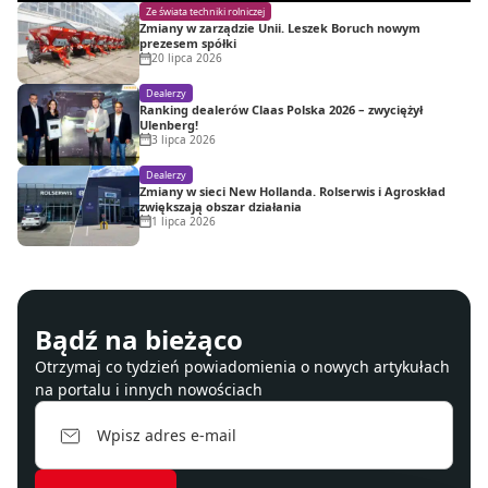
Ze świata techniki rolniczej
Zmiany w zarządzie Unii. Leszek Boruch nowym
prezesem spółki
20 lipca 2026
Dealerzy
Ranking dealerów Claas Polska 2026 – zwyciężył
Ulenberg!
3 lipca 2026
Dealerzy
Zmiany w sieci New Hollanda. Rolserwis i Agroskład
zwiększają obszar działania
1 lipca 2026
Bądź na bieżąco
Otrzymaj co tydzień powiadomienia o nowych artykułach
na portalu i innych nowościach