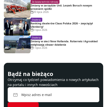
Ze świata techniki rolniczej
Zmiany w zarządzie Unii. Leszek Boruch nowym
prezesem spółki
20 lipca 2026
Dealerzy
Ranking dealerów Claas Polska 2026 – zwyciężył
Ulenberg!
3 lipca 2026
Dealerzy
Zmiany w sieci New Hollanda. Rolserwis i Agroskład
zwiększają obszar działania
1 lipca 2026
Bądź na bieżąco
Otrzymaj co tydzień powiadomienia o nowych artykułach
na portalu i innych nowościach