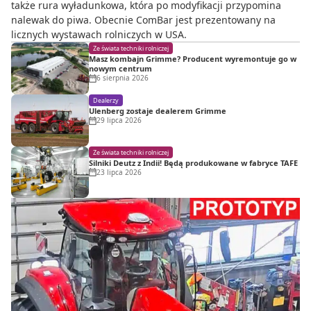
także rura wyładunkowa, która po modyfikacji przypomina
nalewak do piwa. Obecnie ComBar jest prezentowany na
licznych wystawach rolniczych w USA.
Ze świata techniki rolniczej
Masz kombajn Grimme? Producent wyremontuje go w
nowym centrum
6 sierpnia 2026
Dealerzy
Ulenberg zostaje dealerem Grimme
29 lipca 2026
Ze świata techniki rolniczej
Silniki Deutz z Indii! Będą produkowane w fabryce TAFE
23 lipca 2026