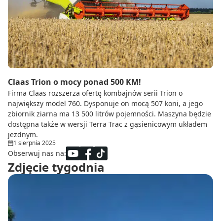
Do zbioru
Rolnictwo precyzyjne
Dealerzy
Ze świata techniki rolniczej
Claas Trion o mocy ponad 500 KM!
Firma Claas rozszerza ofertę kombajnów serii Trion o
największy model 760. Dysponuje on mocą 507 koni, a jego
zbiornik ziarna ma 13 500 litrów pojemności. Maszyna będzie
dostępna także w wersji Terra Trac z gąsienicowym układem
jezdnym.
1 sierpnia 2025
Obserwuj nas na:
Zdjęcie tygodnia