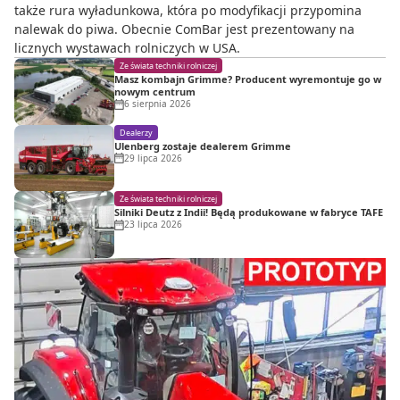
także rura wyładunkowa, która po modyfikacji przypomina
nalewak do piwa. Obecnie ComBar jest prezentowany na
licznych wystawach rolniczych w USA.
Ze świata techniki rolniczej
Masz kombajn Grimme? Producent wyremontuje go w
nowym centrum
6 sierpnia 2026
Dealerzy
Ulenberg zostaje dealerem Grimme
29 lipca 2026
Ze świata techniki rolniczej
Silniki Deutz z Indii! Będą produkowane w fabryce TAFE
23 lipca 2026