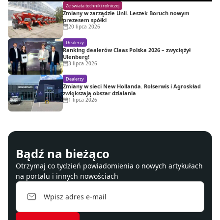
Ze świata techniki rolniczej
Zmiany w zarządzie Unii. Leszek Boruch nowym
prezesem spółki
20 lipca 2026
Dealerzy
Ranking dealerów Claas Polska 2026 – zwyciężył
Ulenberg!
3 lipca 2026
Dealerzy
Zmiany w sieci New Hollanda. Rolserwis i Agroskład
zwiększają obszar działania
1 lipca 2026
Bądź na bieżąco
Otrzymaj co tydzień powiadomienia o nowych artykułach
na portalu i innych nowościach