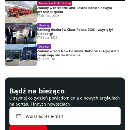
Ze świata techniki rolniczej
Zmiany w zarządzie Unii. Leszek Boruch nowym
prezesem spółki
20 lipca 2026
Dealerzy
Ranking dealerów Claas Polska 2026 – zwyciężył
Ulenberg!
3 lipca 2026
Dealerzy
Zmiany w sieci New Hollanda. Rolserwis i Agroskład
zwiększają obszar działania
1 lipca 2026
Bądź na bieżąco
Otrzymaj co tydzień powiadomienia o nowych artykułach
na portalu i innych nowościach