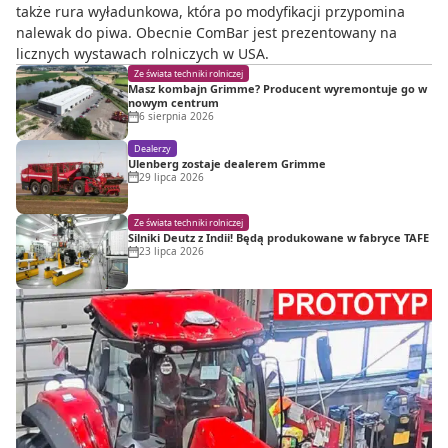
także rura wyładunkowa, która po modyfikacji przypomina
nalewak do piwa. Obecnie ComBar jest prezentowany na
licznych wystawach rolniczych w USA.
Ze świata techniki rolniczej
Masz kombajn Grimme? Producent wyremontuje go w
nowym centrum
6 sierpnia 2026
Dealerzy
Ulenberg zostaje dealerem Grimme
29 lipca 2026
Ze świata techniki rolniczej
Silniki Deutz z Indii! Będą produkowane w fabryce TAFE
23 lipca 2026