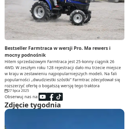
Do zbioru
Rolnictwo precyzyjne
Dealerzy
Ze świata techniki rolniczej
Bestseller Farmtraca w wersji Pro. Ma rewers i
mocny podnośnik
Hitem sprzedażowym Farmtraca jest 25-konny ciągnik 26
4WD. W zeszłym roku 128 rejestracji dało mu trzecie miejsce
w kraju w zestawieniu najpopularniejszych modeli. Na fali
popularności „dwudziestki szóstki” Farmtrac zdecydował się
rozszerzyć ofertę o bogatszą wersję tego traktora
27 lipca 2025
Obserwuj nas na:
Zdjęcie tygodnia