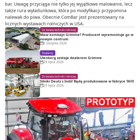
bar. Uwagę przyciąga nie tylko jej wyjątkowe malowanie, lecz
także rura wyładunkowa, która po modyfikacji przypomina
nalewak do piwa. Obecnie ComBar jest prezentowany na
licznych wystawach rolniczych w USA.
Ze świata techniki rolniczej
Masz kombajn Grimme? Producent wyremontuje go w
nowym centrum
6 sierpnia 2026
Dealerzy
Ulenberg zostaje dealerem Grimme
29 lipca 2026
Ze świata techniki rolniczej
Silniki Deutz z Indii! Będą produkowane w fabryce TAFE
23 lipca 2026