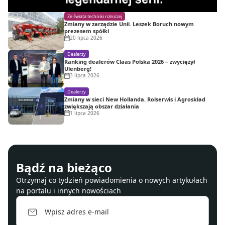
Ze świata techniki rolniczej
Zmiany w zarządzie Unii. Leszek Boruch nowym
prezesem spółki
20 lipca 2026
Dealerzy
Ranking dealerów Claas Polska 2026 – zwyciężył
Ulenberg!
3 lipca 2026
Dealerzy
Zmiany w sieci New Hollanda. Rolserwis i Agroskład
zwiększają obszar działania
1 lipca 2026
Bądź na bieżąco
Otrzymaj co tydzień powiadomienia o nowych artykułach
na portalu i innych nowościach